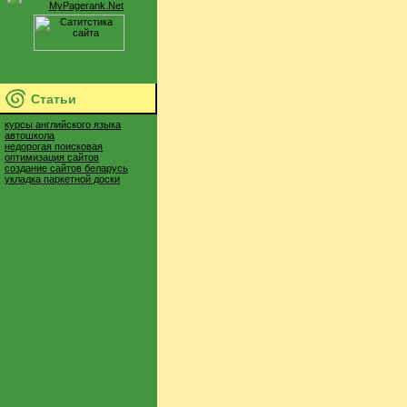
Статьи
курсы английского языка
автошкола
недорогая поисковая
оптимизация сайтов
создание сайтов беларусь
укладка паркетной доски