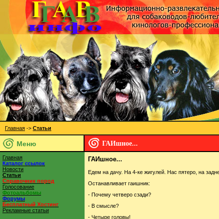
Главная
->
Статьи
Меню
ГАИшное...
Главная
ГАИшное...
Каталог ссылок
Новости
Едем на дачу. На 4-ке жигулей. Нас пятеро, на зад
Статьи
Справочник пород
Останавливает гаишник:
Голосование
Фотоальбомы
- Почему четверо сзади?
Форумы
Бесплатный Хостинг
- В смысле?
Рекламные статьи
- Четыре головы!