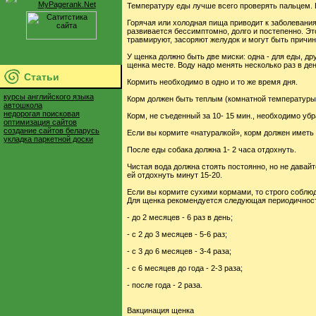
Температуру еды лучше всего проверять пальцем. Ес
Горячая или холодная пища приводит к заболевания
развивается бессимптомно, долго и постепенно. Это
травмируют, засоряют желудок и могут быть причин
У щенка должно быть две миски: одна - для еды, др
щенка месте. Воду надо менять несколько раз в день
Статьи
Кормить необходимо в одно и то же время дня.
курсы английского языка
Корм должен быть теплым (комнатной температуры
автошкола
недорогая поисковая
Корм, не съеденный за 10- 15 мин., необходимо убр
оптимизация сайтов
создание сайтов беларусь
Если вы кормите «натуралкой», корм должен иметь 
укладка паркетной доски
После еды собака должна 1- 2 часа отдохнуть.
Чистая вода должна стоять постоянно, но не давай
ей отдохнуть минут 15-20.
Если вы кормите сухими кормами, то строго соблюда
Для щенка рекомендуется следующая периодичнос
- до 2 месяцев - 6 раз в день;
- с 2 до 3 месяцев - 5-6 раз;
- с 3 до 6 месяцев - 3-4 раза;
- с 6 месяцев до года - 2-3 раза;
- после года - 2 раза.
Вакцинация щенка