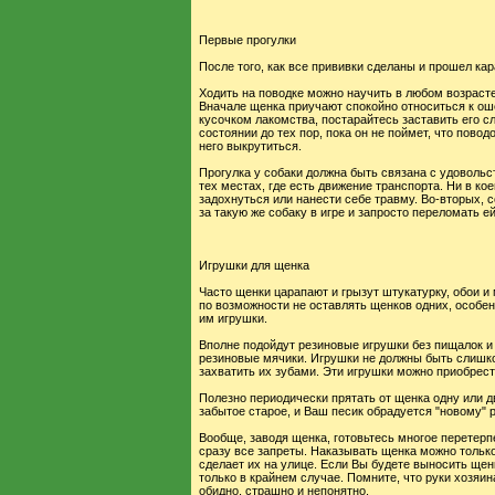
Первые прогулки
После того, как все прививки сделаны и прошел кар
Ходить на поводке можно научить в любом возрасте
Вначале щенка приучают спокойно относиться к ош
кусочком лакомства, постарайтесь заставить его с
состоянии до тех пор, пока он не поймет, что пово
него выкрутиться.
Прогулка у собаки должна быть связана с удовольс
тех местах, где есть движение транспорта. Ни в ко
задохнуться или нанести себе травму. Во-вторых, с
за такую же собаку в игре и запросто переломать ей
Игрушки для щенка
Часто щенки царапают и грызут штукатурку, обои и
по возможности не оставлять щенков одних, особен
им игрушки.
Вполне подойдут резиновые игрушки без пищалок и 
резиновые мячики. Игрушки не должны быть слишком
захватить их зубами. Эти игрушки можно приобрес
Полезно периодически прятать от щенка одну или дв
забытое старое, и Ваш песик обрадуется "новому" 
Вообще, заводя щенка, готовьтесь многое перетерп
сразу все запреты. Наказывать щенка можно только
сделает их на улице. Если Вы будете выносить щен
только в крайнем случае. Помните, что руки хозяи
обидно, страшно и непонятно.