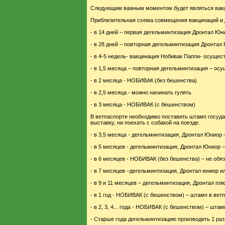
Следующим важным моментом будет являться вакци
Приблизительная схема совмещения вакцинаций и 
- в 14 дней – первая дегельминтизация Дронтал Юн
- в 28 дней – повторная дегельминтизация Дронтал
- в 4-5 недель- вакцинация Нобивак Паппи- осущест
- в 1,5 месяца – повторная дегельминтизация – ос
- в 2 месяца - НОБИВАК (без бешенства)
- в 2,5 месяца - можно начинать гулять
- в 3 месяца - НОБИВАК (с бешенством)
В ветпаспорте необходимо поставить штамп госуда
выставку, ни поехать с собакой на поезде.
- в 3,5 месяца - дегельминтизация, Дронтал Юниор 
- в 5 месяцев - дегельминтизация, Дронтал Юниор –
- в 6 месяцев - НОБИВАК (без бешенства) – не обя
- в 7 месяцев –дегельминтизация, Дронтал юниор ил
- в 9 и 11 месяцев – дегельминтизация, Дронтал плю
- в 1 год - НОБИВАК (с бешенством) – штамп в вет
- в 2, 3, 4... года - НОБИВАК (с бешенством) – шта
- Старше года дегельминтизацию производить 1 раз 