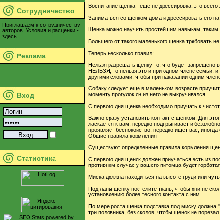
Воспитание щенка - еще не дрессировка, это всего
Сотрудничество
Заниматься со щенком дома и дрессировать его на
Приглашаем к сотрудничеству
Щенка можно научить простейшим навыкам, таким ка
авторов. Условия и расценки -
здесь
Большего от такого маленького щенка требовать не
Теперь несколько правил:
Реклама
Нельзя разрешать щенку то, что будет запрещено в
НЕЛЬЗЯ, то нельзя это и при одном члене семьи, и 
другими словами, чтобы при наказании одним члено
Собаку следует еще в маленьком возрасте приучить
моменту прогулок он из него не выкручивался.
Вход
С первого дня щенка необходимо приучать к чистоте
Важно сразу установить контакт с щенком. Для это
ласкается к вам, нередко подпрыгивает и беззлобно
проявляет беспокойство, нередко ищет вас, иногда с
Общие правила кормления
Существуют определенные правила кормления щен
Статистика
С первого дня щенок должен приучаться есть из по
противном случае у вашего питомца будет горбатая
Миска должна находиться на высоте груди или чуть 
Под лапы щенку постелите ткань, чтобы они не ско
установлению более тесного контакта с ним.
По мере роста щенка подставка под миску должна 
три половника, без сколов, чтобы щенок не порезал