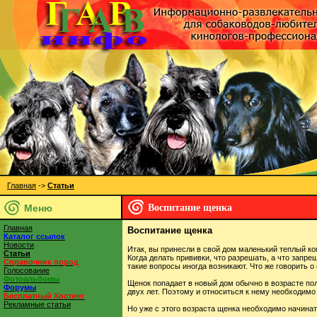
Главная
->
Статьи
Меню
Воспитание щенка
Главная
Воспитание щенка
Каталог ссылок
Новости
Итак, вы принесли в свой дом маленький теплый ком
Статьи
Когда делать прививки, что разрешать, а что запр
Справочник пород
такие вопросы иногда возникают. Что же говорить 
Голосование
Фотоальбомы
Щенок попадает в новый дом обычно в возрасте пол
Форумы
двух лет. Поэтому и относиться к нему необходимо к
Бесплатный Хостинг
Рекламные статьи
Но уже с этого возраста щенка необходимо начинат