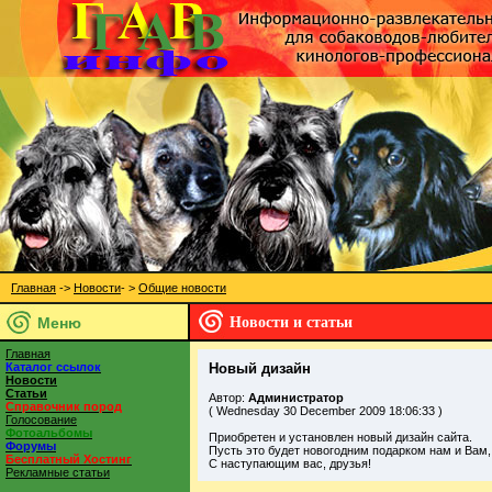
Главная
->
Новости
- >
Общие новости
Меню
Новости и статьи
Главная
Каталог ссылок
Новый дизайн
Новости
Статьи
Автор:
Администратор
Справочник пород
( Wednesday 30 December 2009 18:06:33 )
Голосование
Фотоальбомы
Приобретен и установлен новый дизайн сайта.
Форумы
Пусть это будет новогодним подарком нам и Вам
Бесплатный Хостинг
С наступающим вас, друзья!
Рекламные статьи