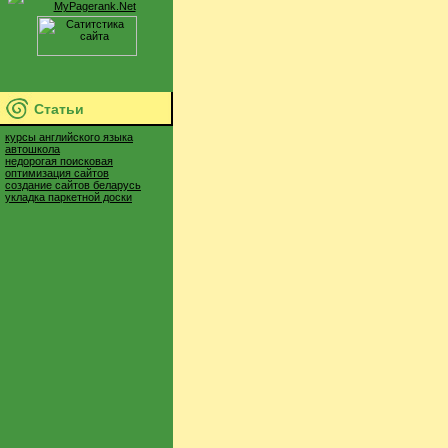
Статьи
курсы английского языка
автошкола
недорогая поисковая
оптимизация сайтов
создание сайтов беларусь
укладка паркетной доски