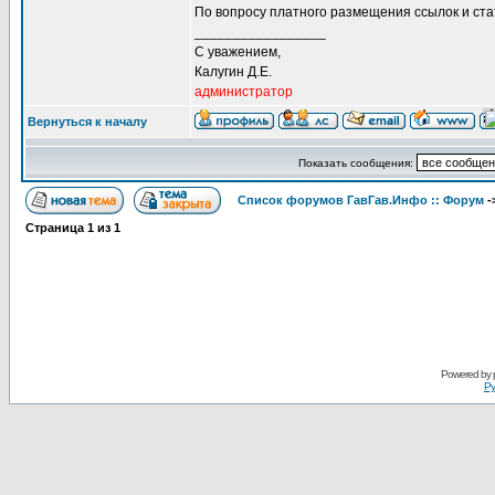
По вопросу платного размещения ссылок и ст
_________________
С уважением,
Калугин Д.Е.
администратор
Вернуться к началу
Показать сообщения:
Список форумов ГавГав.Инфо :: Форум
-
Страница
1
из
1
Powered by
Ру