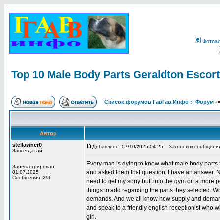
Фотоа
Top 10 Male Body Parts Geraldton Esco
Список форумов ГавГав.Инфо :: Форум
-
Автор
stellaviner0
Добавлено: 07/10/2025 04:25
Заголовок сообщения: 
Завсегдатай
Every man is dying to know what male body parts
Зарегистрирован:
and asked them that question. I have an answer. Not
01.07.2025
Сообщения: 296
need to get my sorry butt into the gym on a more
things to add regarding the parts they selected. W
demands. And we all know how supply and demand 
and speak to a friendly english receptionist who w
girl.