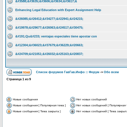
&#3588;&#3635;&#3606;&#3634;&#3617;&
Enhancing Legal Education with Expert Assignment Help
&#26085;&#26412;&#34277;&#22941;&#24215;
&#19978;&#29677;&#26063;&#24517;&#30475;
&#191;Qu&#233; ventajas especiales tiene apostar con
&#12304;&#36023;&#37679;&#36229;&#20663;
&#24709;&#21051;&#26032;&#25163;&#20837;
Список форумов ГавГав.Инфо :: Форум
->
Обо всем
Страница
1
из
9
Новые сообщения
Нет новых сообщений
Новые сообщения [ Популярная тема ]
Нет новых сообщений [ Популярная 
Новые сообщения [ Тема закрыта ]
Нет новых сообщений [ Тема закрыта