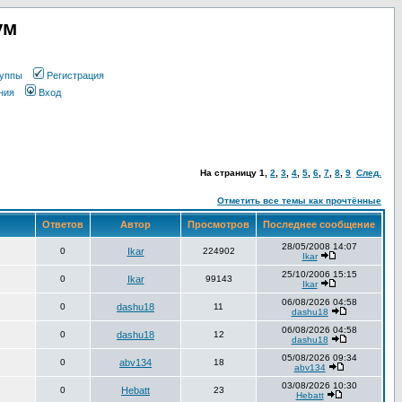
ум
уппы
Регистрация
ния
Вход
На страницу
1
,
2
,
3
,
4
,
5
,
6
,
7
,
8
,
9
След.
Отметить все темы как прочтённые
Ответов
Автор
Просмотров
Последнее сообщение
28/05/2008 14:07
0
Ikar
224902
Ikar
25/10/2006 15:15
0
Ikar
99143
Ikar
06/08/2026 04:58
0
dashu18
11
dashu18
06/08/2026 04:58
0
dashu18
12
dashu18
05/08/2026 09:34
0
abv134
18
abv134
03/08/2026 10:30
0
Hebatt
23
Hebatt