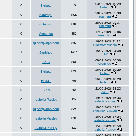
03/08/2026 10:29
0
Hebatt
13
Hebatt
28/07/2026 05:38
0
ristemqu
4827
ristemqu
28/07/2026 05:37
0
ristemqu
889
ristemqu
17/07/2026 06:06
0
AnnaLise
882
AnnaLise
16/07/2026 11:12
0
qkpcmjwnpfkacm
892
qkpcmjwnpfkacm
15/07/2026 04:48
1
Joshlittle
3015
fgjf44
09/07/2026 06:38
1
Jia13
866
Cronined
26/06/2026 10:29
0
Hebatt
829
Hebatt
26/06/2026 10:28
0
Hebatt
769
Hebatt
21/06/2026 13:23
0
Jia13
765
Jia13
19/06/2026 15:34
0
Isabella Paisley
824
Isabella Paisley
18/06/2026 09:21
0
qkpcmjwnpfkacm
825
qkpcmjwnpfkacm
16/06/2026 17:24
0
Isabella Paisley
838
Isabella Paisley
15/06/2026 13:50
0
Isabella Paisley
822
Isabella Paisley
14/06/2026 14:08