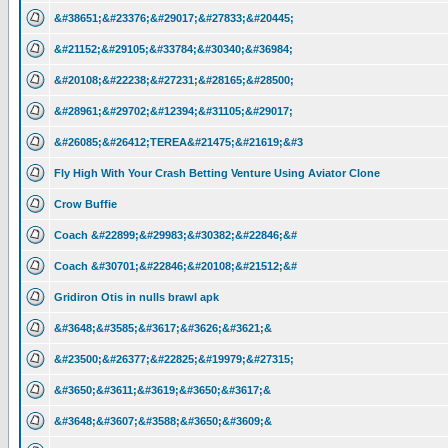
&#38651;&#23376;&#29017;&#27833;&#20445;
&#21152;&#29105;&#33784;&#30340;&#36984;
&#20108;&#22238;&#27231;&#28165;&#28500;
&#28961;&#29702;&#12394;&#31105;&#29017;
&#26085;&#26412;TEREA&#21475;&#21619;&#3
Fly High With Your Crash Betting Venture Using Aviator Clone
Crow Buffie
Coach &#22899;&#29983;&#30382;&#22846;&#
Coach &#30701;&#22846;&#20108;&#21512;&#
Gridiron Otis in nulls brawl apk
&#3648;&#3585;&#3617;&#3626;&#3621;&
&#23500;&#26377;&#22825;&#19979;&#27315;
&#3650;&#3611;&#3619;&#3650;&#3617;&
&#3648;&#3607;&#3588;&#3650;&#3609;&