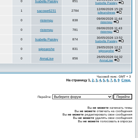
0
Isabella Paisley
851
Isabella Paisley
12/06/2026 15:28
1
sacowe6231
2784
julieandrews
09/06/2026 11:44
0
ristemqu
838
ristemqu
09/06/2026 11:43
0
ristemqu
781
ristemqu
30/05/2026 13:52
0
Isabella Paisley
874
Isabella Paisley
29/05/2026 12:11
0
wjeeapshe
831
wjeeapshe
26/05/2026 04:32
0
AnnaLise
856
AnnaLise
Часовой пояс: GMT + 3
На страницу
1
,
2
,
3
,
4
,
5
,
6
,
7
,
8
,
9
След.
Перейти:
Вы
не можете
начинать темы
Вы
не можете
отвечать на сообщения
Вы
не можете
редактировать свои сообщения
Вы
не можете
удалять свои сообщения
Вы
не можете
голосовать в опросах