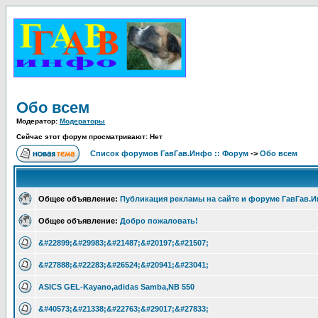
Обо всем
Модератор:
Модераторы
Сейчас этот форум просматривают: Нет
Список форумов ГавГав.Инфо :: Форум
->
Обо всем
Общее объявление:
Публикация рекламы на сайте и форуме ГавГав.
Общее объявление:
Добро пожаловать!
&#22899;&#29983;&#21487;&#20197;&#21507;
&#27888;&#22283;&#26524;&#20941;&#23041;
ASICS GEL-Kayano,adidas Samba,NB 550
&#40573;&#21338;&#22763;&#29017;&#27833;