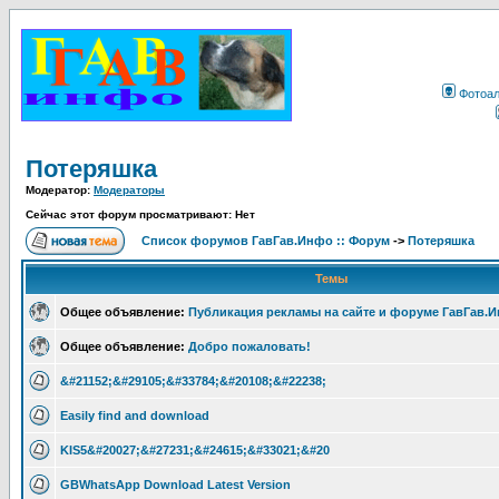
Фотоа
Потеряшка
Модератор:
Модераторы
Сейчас этот форум просматривают: Нет
Список форумов ГавГав.Инфо :: Форум
->
Потеряшка
Темы
Общее объявление:
Публикация рекламы на сайте и форуме ГавГав.
Общее объявление:
Добро пожаловать!
&#21152;&#29105;&#33784;&#20108;&#22238;
Easily find and download
KIS5&#20027;&#27231;&#24615;&#33021;&#20
GBWhatsApp Download Latest Version