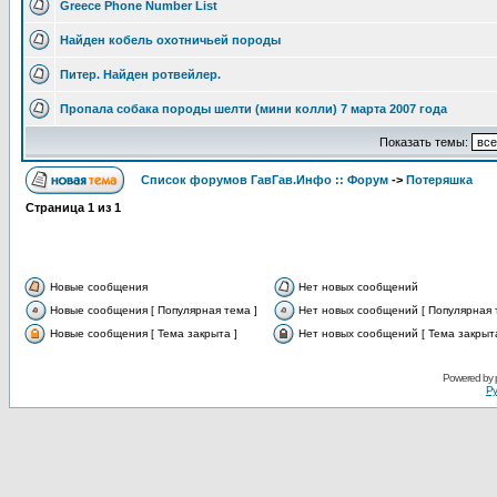
Greece Phone Number List
Найден кобель охотничьей породы
Питер. Найден ротвейлер.
Пропала собака породы шелти (мини колли) 7 марта 2007 года
Показать темы:
Список форумов ГавГав.Инфо :: Форум
->
Потеряшка
Страница
1
из
1
Новые сообщения
Нет новых сообщений
Новые сообщения [ Популярная тема ]
Нет новых сообщений [ Популярная 
Новые сообщения [ Тема закрыта ]
Нет новых сообщений [ Тема закрыта
Powered by
Ру