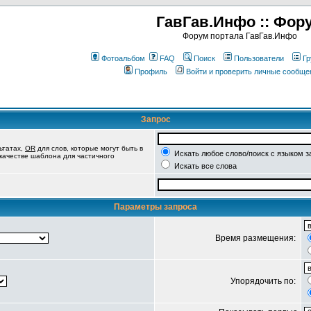
ГавГав.Инфо :: Фор
Форум портала ГавГав.Инфо
Фотоальбом
FAQ
Поиск
Пользователи
Гр
Профиль
Войти и проверить личные сообще
Запрос
ьтатах,
OR
для слов, которые могут быть в
Искать любое слово/поиск с языком з
 качестве шаблона для частичного
Искать все слова
Параметры запроса
Время размещения:
Упорядочить по: