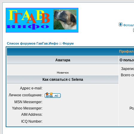
Фотоа
Список форумов ГавГав.Инфо :: Форум
Профиль
Аватара
О польз
Зареги
Новичок
Всего 
Как связаться с Selena
Адрес e-mail:
Личное сообщение:
MSN Messenger:
Yahoo Messenger:
Ро
AIM Address:
ICQ Number: