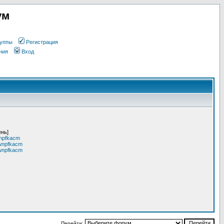
ум
уппы
Регистрация
ния
Вход
ень]
npfkacm
wnpfkacm
wnpfkacm
Перейти: