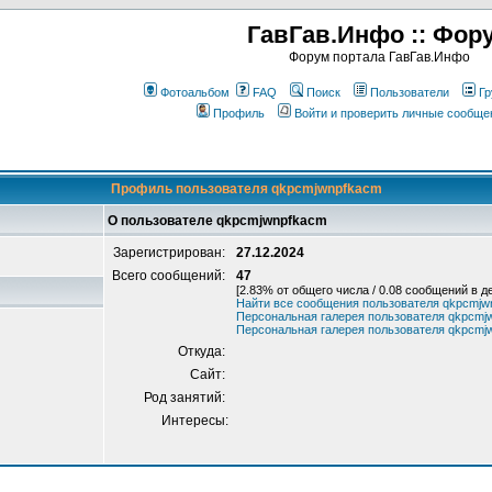
ГавГав.Инфо :: Фор
Форум портала ГавГав.Инфо
Фотоальбом
FAQ
Поиск
Пользователи
Гр
Профиль
Войти и проверить личные сообще
Профиль пользователя qkpcmjwnpfkacm
О пользователе qkpcmjwnpfkacm
Зарегистрирован:
27.12.2024
Всего сообщений:
47
[2.83% от общего числа / 0.08 сообщений в д
Найти все сообщения пользователя qkpcmjw
Персональная галерея пользователя qkpcmj
Персональная галерея пользователя qkpcmj
Откуда:
Сайт:
Род занятий:
Интересы: