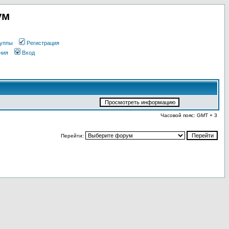
ум
уппы
Регистрация
ния
Вход
Часовой пояс: GMT + 3
Перейти: