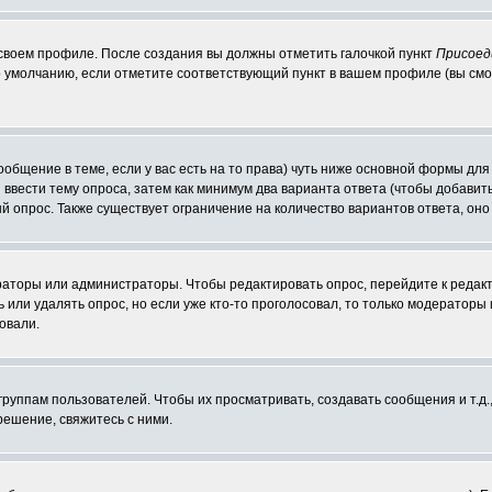
 своем профиле. После создания вы должны отметить галочкой пункт
Присоед
 умолчанию, если отметите соответствующий пункт в вашем профиле (вы смо
сообщение в теме, если у вас есть на то права) чуть ниже основной формы д
ы ввести тему опроса, затем как минимум два варианта ответа (чтобы добавит
й опрос. Также существует ограничение на количество вариантов ответа, он
ераторы или администраторы. Чтобы редактировать опрос, перейдите к редакт
ь или удалять опрос, но если уже кто-то проголосовал, то только модераторы
овали.
уппам пользователей. Чтобы их просматривать, создавать сообщения и т.д.
ешение, свяжитесь с ними.