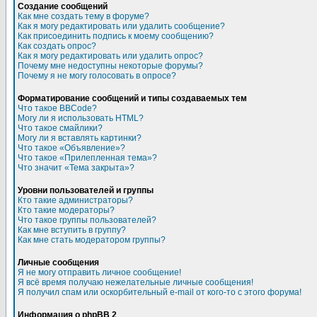
Создание сообщений
Как мне создать тему в форуме?
Как я могу редактировать или удалить сообщение?
Как присоединить подпись к моему сообщению?
Как создать опрос?
Как я могу редактировать или удалить опрос?
Почему мне недоступны некоторые форумы?
Почему я не могу голосовать в опросе?
Форматирование сообщений и типы создаваемых тем
Что такое BBCode?
Могу ли я использовать HTML?
Что такое смайлики?
Могу ли я вставлять картинки?
Что такое «Объявление»?
Что такое «Прилепленная тема»?
Что значит «Тема закрыта»?
Уровни пользователей и группы
Кто такие администраторы?
Кто такие модераторы?
Что такое группы пользователей?
Как мне вступить в группу?
Как мне стать модератором группы?
Личные сообщения
Я не могу отправить личное сообщение!
Я всё время получаю нежелательные личные сообщения!
Я получил спам или оскорбительный e-mail от кого-то с этого форума!
Информация о phpBB 2