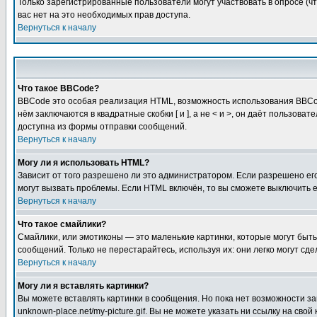
Только зарегистрированные пользователи могут участвовать в опросе (чт
вас нет на это необходимых прав доступа.
Вернуться к началу
Что такое BBCode?
BBCode это особая реализация HTML, возможность использования BBCod
нём заключаются в квадратные скобки [ и ], а не < и >, он даёт польз
доступна из формы отправки сообщений.
Вернуться к началу
Могу ли я использовать HTML?
Зависит от того разрешено ли это администратором. Если разрешено его 
могут вызвать проблемы. Если HTML включён, то вы сможете выключить 
Вернуться к началу
Что такое смайлики?
Смайлики, или эмотиконы — это маленькие картинки, которые могут быть 
сообщений. Только не перестарайтесь, используя их: они легко могут с
Вернуться к началу
Могу ли я вставлять картинки?
Вы можете вставлять картинки в сообщения. Но пока нет возможности заг
unknown-place.net/my-picture.gif. Вы не можете указать ни ссылку на с