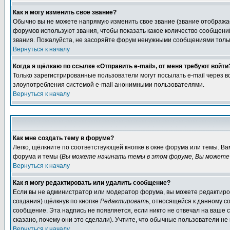
Как я могу изменить свое звание?
Обычно вы не можете напрямую изменить свое звание (звание отображае
форумов используют звания, чтобы показать какое количество сообще
звания. Пожалуйста, не засоряйте форум ненужными сообщениями только
Вернуться к началу
Когда я щёлкаю по ссылке «Отправить e-mail», от меня требуют войти
Только зарегистрированные пользователи могут посылать e-mail через 
злоупотребления системой e-mail анонимными пользователями.
Вернуться к началу
Как мне создать тему в форуме?
Легко, щёлкните по соответствующей кнопке в окне форума или темы. В
форума и темы (
Вы можете начинать темы в этом форуме, Вы можете 
Вернуться к началу
Как я могу редактировать или удалить сообщение?
Если вы не администратор или модератор форума, вы можете редактиров
создания) щёлкнув по кнопке
Редактировать
, относящейся к данному с
сообщение. Эта надпись не появляется, если никто не отвечал на ваше
сказано, почему они это сделали). Учтите, что обычные пользователи не 
Вернуться к началу