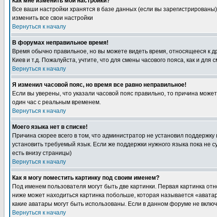
Как мне изменить мои настройки?
Все ваши настройки хранятся в базе данных (если вы зарегистрированы)
изменить все свои настройки
Вернуться к началу
В форумах неправильное время!
Время обычно правильное, но вы можете видеть время, относящееся к друг
Киев и т.д. Пожалуйста, учтите, что для смены часового пояса, как и д
Вернуться к началу
Я изменил часовой пояс, но время все равно неправильное!
Если вы уверены, что указали часовой пояс правильно, то причина може
один час с реальным временем.
Вернуться к началу
Моего языка нет в списке!
Причина скорее всего в том, что администратор не установил поддержку
установить требуемый язык. Если же поддержки нужного языка пока не 
есть внизу страницы)
Вернуться к началу
Как я могу поместить картинку под своим именем?
Под именем пользователя могут быть две картинки. Первая картинка отн
ниже может находиться картинка побольше, которая называется «аватара
какие аватары могут быть использованы. Если в данном форуме не вклю
Вернуться к началу