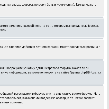
ходится вверху форума, но могут быть и исключения). Там вы можете
ожете изменить часовой пояс на тот, в котором вы находитесь: Москва,
елем.
так что в период действия летнего времени может появляться разница в
язык. Попробуйте узнать у администратора форума, может ли он
тельную информацию вы можете получить на сайте Группы phpBB (ссылка
сообщений вы оставили в форуме или на ваш статус в этом форуме. Чуть
оров зависит, включена ли поддержка аватар, и от них же зависит,
ь у них причины.