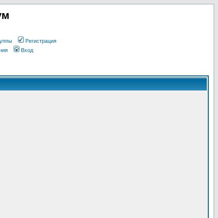
ум
уппы
Регистрация
ния
Вход