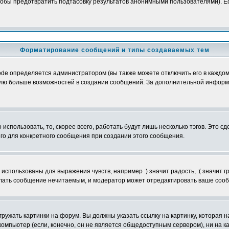
обы предотвратить подтасовку результатов анонимными пользователями). Если
Форматирование сообщений и типы создаваемых тем
e определяется администратором (вы также можете отключить его в каждом 
ователю больше возможностей в создании сообщений. За дополнительной инфо
использовать, то, скорее всего, работать будут лишь несколько тэгов. Это с
его для конкретного сообщения при создании этого сообщения.
использованы для выражения чувств, например :) значит радость, :( значит 
делать сообщение нечитаемым, и модератор может отредактировать ваше сооб
ружать картинки на форум. Вы должны указать ссылку на картинку, которая н
вой компьютер (если, конечно, он не является общедоступным сервером), ни на