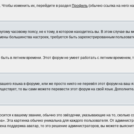
. Чтобы изменить их, перейдите в раздел
Профиль
(обычно ссылка на него на
ому часовому поясу, не к тому, в котором находитесь вы. В этом случае вы м
ля смены большинства настроек, требуется быть зарегистрированным пользоват
т быть в летнем времени. Этот форум не умеет работать с летним временем, 
 вашего языка в форуме, или же просто никто не перевёл этот форум на ваш 
существует, то вы сами можете перевести этот форум на свой язык. Дополни
осится к вашему званию, обычно это звёздочки, указывающие на то, сколько 
». Эта картинка обычно уникальна для каждого пользователя. От администрат
чена поддержка аватар, то это решение администраторов, вы можете выяснит