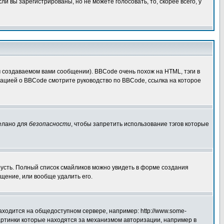
 вы зарегистрированы, но не можете голосовать, то, скорее всего, у
создаваемом вами сообщении). BBCode очень похож на HTML, тэги в
рмацией о BBCode смотрите руководство по BBCode, ссылка на которое
делано для
безопасности
, чтобы запретить использование тэгов которые
грусть. Полный список смайликов можно увидеть в форме создания
щение, или вообще удалить его.
аходится на общедоступном сервере, например: http://www.some-
 картинки которые находятся за механизмом авторизации, например в