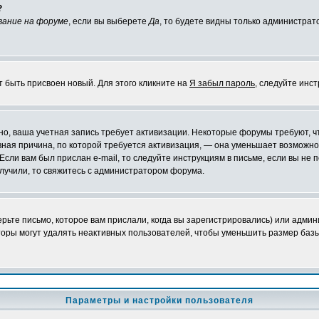
?
вание на форуме
, если вы выберете
Да
, то будете видны только администрат
т быть присвоен новый. Для этого кликните на
Я забыл пароль
, следуйте инс
ожно, ваша учетная запись требует активизации. Некоторые форумы требуют,
лавная причина, по которой требуется активизация, — она уменьшает возмож
Если вам был прислан e-mail, то следуйте инструкциям в письме, если вы не п
олучили, то свяжитесь с администратором форума.
ьте письмо, которое вам прислали, когда вы зарегистрировались) или админ
оры могут удалять неактивных пользователей, чтобы уменьшить размер базы
Параметры и настройки пользователя