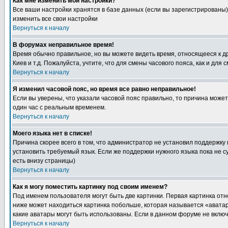
Как мне изменить мои настройки?
Все ваши настройки хранятся в базе данных (если вы зарегистрированы)
изменить все свои настройки
Вернуться к началу
В форумах неправильное время!
Время обычно правильное, но вы можете видеть время, относящееся к друг
Киев и т.д. Пожалуйста, учтите, что для смены часового пояса, как и д
Вернуться к началу
Я изменил часовой пояс, но время все равно неправильное!
Если вы уверены, что указали часовой пояс правильно, то причина може
один час с реальным временем.
Вернуться к началу
Моего языка нет в списке!
Причина скорее всего в том, что администратор не установил поддержку
установить требуемый язык. Если же поддержки нужного языка пока не 
есть внизу страницы)
Вернуться к началу
Как я могу поместить картинку под своим именем?
Под именем пользователя могут быть две картинки. Первая картинка отн
ниже может находиться картинка побольше, которая называется «аватара
какие аватары могут быть использованы. Если в данном форуме не вклю
Вернуться к началу