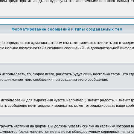
обы предотвратить подтасовку результатов анонимными пользователями). Если
Форматирование сообщений и типы создаваемых тем
e определяется администратором (вы также можете отключить его в каждом 
ователю больше возможностей в создании сообщений. За дополнительной инфо
использовать, то, скорее всего, работать будут лишь несколько тэгов. Это с
его для конкретного сообщения при создании этого сообщения.
использованы для выражения чувств, например :) значит радость, :( значит 
делать сообщение нечитаемым, и модератор может отредактировать ваше сооб
ружать картинки на форум. Вы должны указать ссылку на картинку, которая н
вой компьютер (если, конечно, он не является общедоступным сервером), ни на