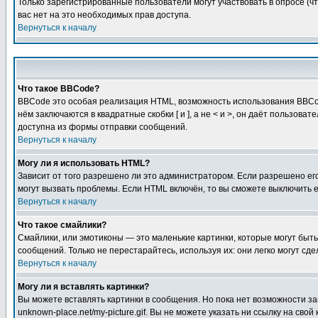
Только зарегистрированные пользователи могут участвовать в опросе (чт
вас нет на это необходимых прав доступа.
Вернуться к началу
Что такое BBCode?
BBCode это особая реализация HTML, возможность использования BBCod
нём заключаются в квадратные скобки [ и ], а не < и >, он даёт польз
доступна из формы отправки сообщений.
Вернуться к началу
Могу ли я использовать HTML?
Зависит от того разрешено ли это администратором. Если разрешено его 
могут вызвать проблемы. Если HTML включён, то вы сможете выключить 
Вернуться к началу
Что такое смайлики?
Смайлики, или эмотиконы — это маленькие картинки, которые могут быть 
сообщений. Только не перестарайтесь, используя их: они легко могут с
Вернуться к началу
Могу ли я вставлять картинки?
Вы можете вставлять картинки в сообщения. Но пока нет возможности заг
unknown-place.net/my-picture.gif. Вы не можете указать ни ссылку на с