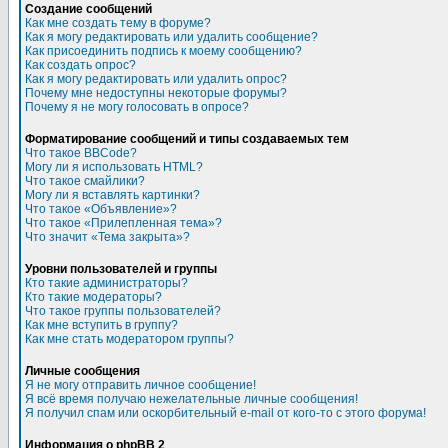
Создание сообщений
Как мне создать тему в форуме?
Как я могу редактировать или удалить сообщение?
Как присоединить подпись к моему сообщению?
Как создать опрос?
Как я могу редактировать или удалить опрос?
Почему мне недоступны некоторые форумы?
Почему я не могу голосовать в опросе?
Форматирование сообщений и типы создаваемых тем
Что такое BBCode?
Могу ли я использовать HTML?
Что такое смайлики?
Могу ли я вставлять картинки?
Что такое «Объявление»?
Что такое «Прилепленная тема»?
Что значит «Тема закрыта»?
Уровни пользователей и группы
Кто такие администраторы?
Кто такие модераторы?
Что такое группы пользователей?
Как мне вступить в группу?
Как мне стать модератором группы?
Личные сообщения
Я не могу отправить личное сообщение!
Я всё время получаю нежелательные личные сообщения!
Я получил спам или оскорбительный e-mail от кого-то с этого форума!
Информация о phpBB 2