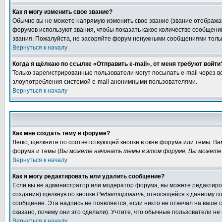
Как я могу изменить свое звание?
Обычно вы не можете напрямую изменить свое звание (звание отображае
форумов используют звания, чтобы показать какое количество сообще
звания. Пожалуйста, не засоряйте форум ненужными сообщениями только
Вернуться к началу
Когда я щёлкаю по ссылке «Отправить e-mail», от меня требуют войти
Только зарегистрированные пользователи могут посылать e-mail через 
злоупотребления системой e-mail анонимными пользователями.
Вернуться к началу
Как мне создать тему в форуме?
Легко, щёлкните по соответствующей кнопке в окне форума или темы. В
форума и темы (
Вы можете начинать темы в этом форуме, Вы можете 
Вернуться к началу
Как я могу редактировать или удалить сообщение?
Если вы не администратор или модератор форума, вы можете редактиров
создания) щёлкнув по кнопке
Редактировать
, относящейся к данному с
сообщение. Эта надпись не появляется, если никто не отвечал на ваше
сказано, почему они это сделали). Учтите, что обычные пользователи не 
Вернуться к началу