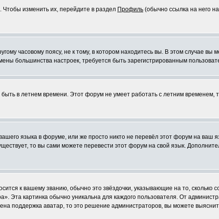
. Чтобы изменить их, перейдите в раздел
Профиль
(обычно ссылка на него на
ому часовому поясу, не к тому, в котором находитесь вы. В этом случае вы м
ля смены большинства настроек, требуется быть зарегистрированным пользоват
т быть в летнем времени. Этот форум не умеет работать с летним временем, 
 вашего языка в форуме, или же просто никто не перевёл этот форум на ваш 
существует, то вы сами можете перевести этот форум на свой язык. Дополни
осится к вашему званию, обычно это звёздочки, указывающие на то, сколько 
». Эта картинка обычно уникальна для каждого пользователя. От администрат
чена поддержка аватар, то это решение администраторов, вы можете выяснит