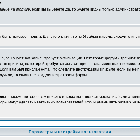
?
вание на форуме
, если вы выберете
Да
, то будете видны только администрат
т быть присвоен новый. Для этого кликните на
Я забыл пароль
, следуйте инс
ожно, ваша учетная запись требует активизации. Некоторые форумы требуют,
лавная причина, по которой требуется активизация, — она уменьшает возмож
Если вам был прислан e-mail, то следуйте инструкциям в письме, если вы не п
олучили, то свяжитесь с администратором форума.
ьте письмо, которое вам прислали, когда вы зарегистрировались) или админ
оры могут удалять неактивных пользователей, чтобы уменьшить размер базы
Параметры и настройки пользователя