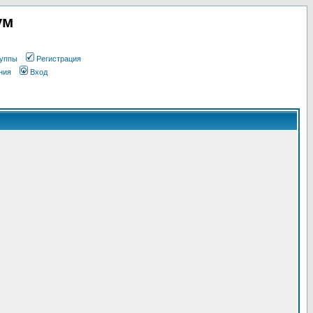
ум
уппы
Регистрация
ния
Вход