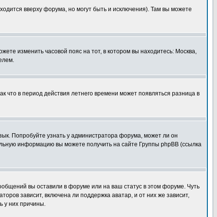
ходится вверху форума, но могут быть и исключения). Там вы можете
ожете изменить часовой пояс на тот, в котором вы находитесь: Москва,
елем.
так что в период действия летнего времени может появляться разница в
язык. Попробуйте узнать у администратора форума, может ли он
тельную информацию вы можете получить на сайте Группы phpBB (ссылка
сообщений вы оставили в форуме или на ваш статус в этом форуме. Чуть
оров зависит, включена ли поддержка аватар, и от них же зависит,
ь у них причины.