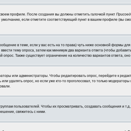
 своем профиле. После создания вы должны отметить галочкой пункт
Присоед
 умолчанию, если отметите соответствующий пункт в вашем профиле (вы смо
сообщение в теме, если у вас есть на то права) чуть ниже основной формы д
ы ввести тему опроса, затем как минимум два варианта ответа (чтобы добавит
й опрос. Также существует ограничение на количество вариантов ответа, он
ераторы или администраторы. Чтобы редактировать опрос, перейдите к редакт
ь или удалять опрос, но если уже кто-то проголосовал, то только модераторы
овали.
уппам пользователей. Чтобы их просматривать, создавать сообщения и т.д.
ешение, свяжитесь с ними.