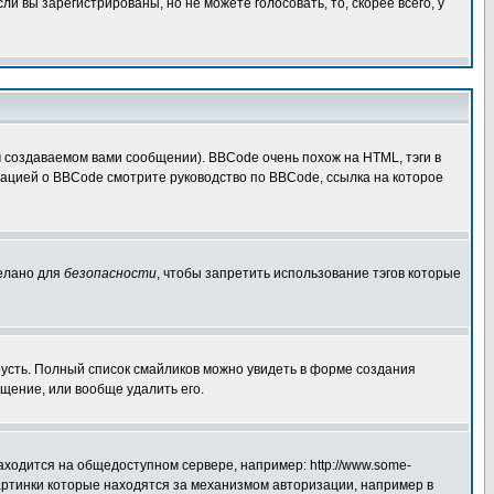
 вы зарегистрированы, но не можете голосовать, то, скорее всего, у
создаваемом вами сообщении). BBCode очень похож на HTML, тэги в
рмацией о BBCode смотрите руководство по BBCode, ссылка на которое
делано для
безопасности
, чтобы запретить использование тэгов которые
грусть. Полный список смайликов можно увидеть в форме создания
щение, или вообще удалить его.
аходится на общедоступном сервере, например: http://www.some-
 картинки которые находятся за механизмом авторизации, например в