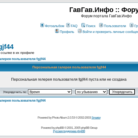
ГавГав.Инфо :: Фор
Форум портала ГавГав.Инфо
Фотоальбом
FAQ
Поиск
Пользователи
Гр
Профиль
Войти и проверить личные сообще
jf44
 ссылке в их профиле
лерея пользователя fgjf44
Персональная галерея пользователя fgjf44
Персональная гелерея пользователя fgjf44 пуста или не создана
Упорядочить по:
:
лерея пользователя fgjf44
Powered by Photo Album 2.0.53 © 2002-2003
Smartor
Powered by
phpBB
© 2001, 2005 phpBB Group
Русская поддержка phpBB