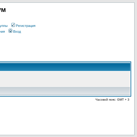
ум
уппы
Регистрация
ния
Вход
Часовой пояс: GMT + 3