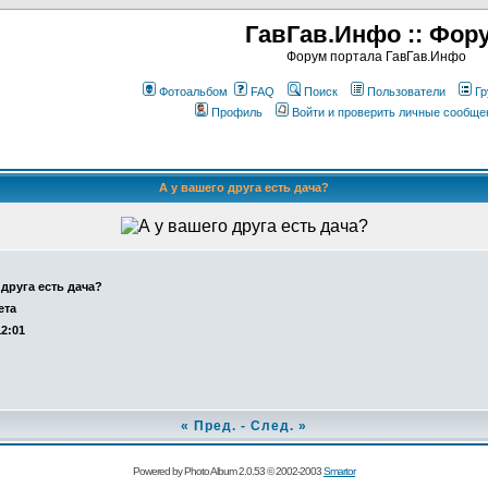
ГавГав.Инфо :: Фор
Форум портала ГавГав.Инфо
Фотоальбом
FAQ
Поиск
Пользователи
Гр
Профиль
Войти и проверить личные сообще
А у вашего друга есть дача?
 друга есть дача?
ета
12:01
«
Пред.
-
След.
»
Powered by Photo Album 2.0.53 © 2002-2003
Smartor