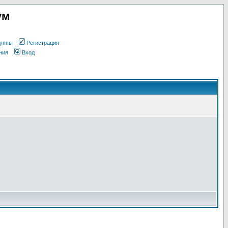
ум
уппы
Регистрация
ния
Вход