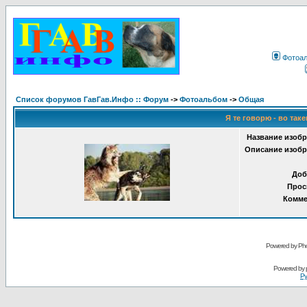
Фотоа
Список форумов ГавГав.Инфо :: Форум
->
Фотоальбом
->
Общая
Я те говорю - во таке
Название изобр
Описание изобр
Доб
Прос
Комме
Powered by Pho
Powered by
Ру