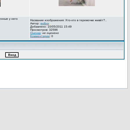
енные у него
Название изображения: Хто-хто в теремочке живёт?..
Автор:
redbor
Добавлено: 10/05/2011 15:49
Просмотров: 32596
Оценка
:
не оценено
Комментарии
: 0