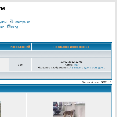
ум
уппы
Регистрация
ния
Вход
Изображений
Последнее изображение
23/02/2012 12:01
316
Автор:
Ikar
Название изображения:
А у вашего друга есть дач...
Часовой пояс: GMT + 3