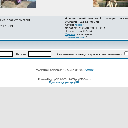
Название изображения: Я те говорю - во так
ния: Хранитель соски
зубищи!!! - Да та чооо?!!
Автор:
redbor
011 13:13
Добавлено: 02/06/2011 14:15
Просмотров: 37264
о
Оценка
:
не оценено
Комментарии
: 0
Пароль:
Автоматически входить при каждом посещении
Powered by Photo Album 2.0.53 © 2002-2003
Smartor
Powered by
phpBB
© 2001, 2005 phpBB Group
Русская поддержка phpBB