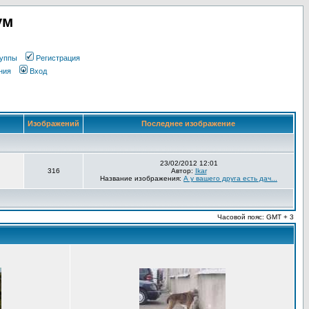
ум
уппы
Регистрация
ния
Вход
Изображений
Последнее изображение
23/02/2012 12:01
316
Автор:
Ikar
Название изображения:
А у вашего друга есть дач...
Часовой пояс: GMT + 3