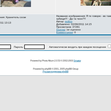
Название изображения: Я те говорю - во так
ния: Хранитель соски
зубищи!!! - Да та чооо?!!
Автор:
redbor
011 13:13
Добавлено: 02/06/2011 14:15
Просмотров: 37281
о
Оценка
:
не оценено
Комментарии
: 0
Пароль:
Автоматически входить при каждом посещении
Powered by Photo Album 2.0.53 © 2002-2003
Smartor
Powered by
phpBB
© 2001, 2005 phpBB Group
Русская поддержка phpBB