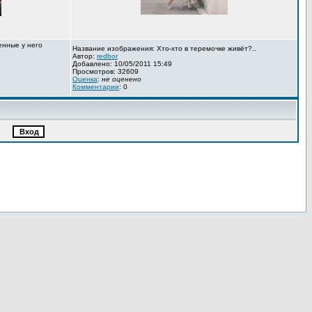
енные у него
Название изображения: Хто-хто в теремочке живёт?..
Автор:
redbor
Добавлено: 10/05/2011 15:49
Просмотров: 32609
Оценка
:
не оценено
Комментарии
: 0