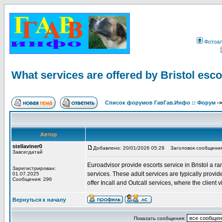
Фотоа
What services are offered by Bristol esco
Список форумов ГавГав.Инфо :: Форум
-
Автор
stellaviner0
Добавлено: 20/01/2026 05:29
Заголовок сообщения: W
Завсегдатай
Euroadvisor provide escorts service in Bristol a r
Зарегистрирован:
services. These adult services are typically provid
01.07.2025
Сообщения: 296
offer Incall and Outcall services, where the client vi
Вернуться к началу
Показать сообщения: