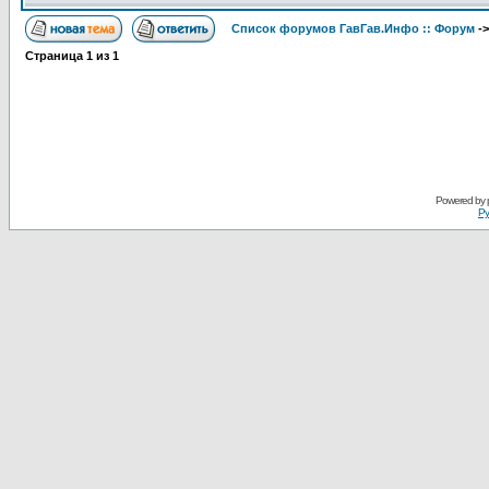
Список форумов ГавГав.Инфо :: Форум
-
Страница
1
из
1
Powered by
Ру