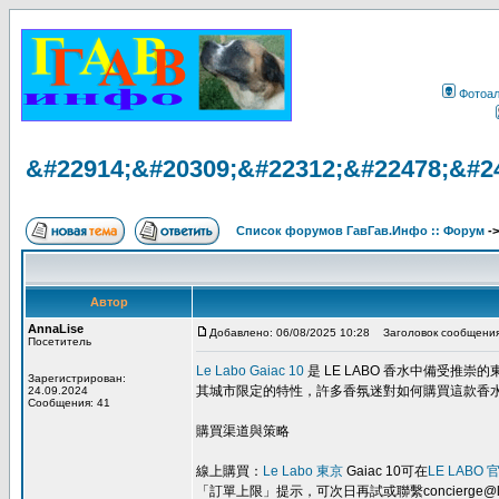
Фотоа
&#22914;&#20309;&#22312;&#22478;&#2
Список форумов ГавГав.Инфо :: Форум
-
Автор
AnnaLise
Добавлено: 06/08/2025 10:28
Заголовок сообщения
Посетитель
Le Labo Gaiac 10
是 LE LABO 香水中備受
Зарегистрирован:
其城市限定的特性，許多香氛迷對如何購買這款香水感
24.09.2024
Сообщения: 41
購買渠道與策略
線上購買：
Le Labo 東京
Gaiac 10可在
LE LABO 
「訂單上限」提示，可次日再試或聯繫concierge@lela