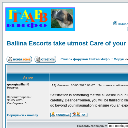
Фотоа
Ballina Escorts take utmost Care of you
Список форумов ГавГав.Инфо :: Форум
-
Автор
georgiavillani8
Добавлено: 30/05/2025 06:07
Заголовок сообщения: B
Новичок
Satisfaction is something that we all desire in our
Зарегистрирован:
carefully. Dear gentlemen, you will be thrilled to 
30.05.2025
Сообщения: 5
go beyond your imagination to ensure you an exper
Вернуться к началу
Показать сообщения: