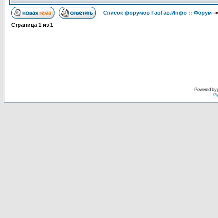
Список форумов ГавГав.Инфо :: Форум
-
Страница
1
из
1
Powered by
Ру