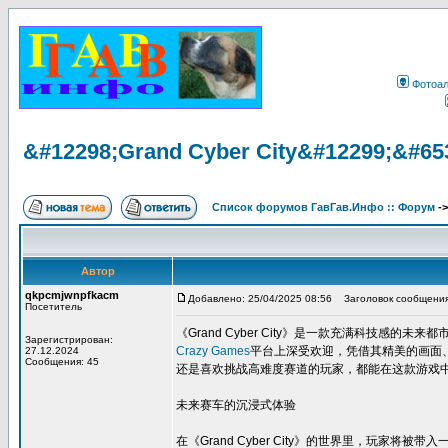
Фотоа
&#12298;Grand Cyber City&#12299;&#65
Список форумов ГавГав.Инфо :: Форум
-
Автор
qkpcmjwnpfkacm
Добавлено: 25/04/2025 08:56
Заголовок сообщения:
Посетитель
《Grand Cyber City》是一款充满科技
Зарегистрирован:
Crazy Games
平台上深受欢迎，凭借其精美的画面
27.12.2024
Сообщения: 45
还是喜欢挑战高难度赛道的玩家，都能在这款游戏
未来赛车的沉浸式体验
在《Grand Cyber City》的世界里，玩