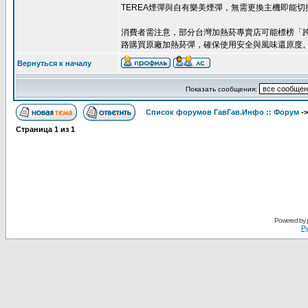
TEREA煙彈與自有樂美煙彈，無需更換主機即能
消費者需注意，部分台灣加熱菸專賣店可能標榜「
路購買原廠加熱菸彈，確保使用安全與風味還原度
Вернуться к началу
Показать сообщения:
Список форумов ГавГав.Инфо :: Форум
-
Страница
1
из
1
Powered by
Ру