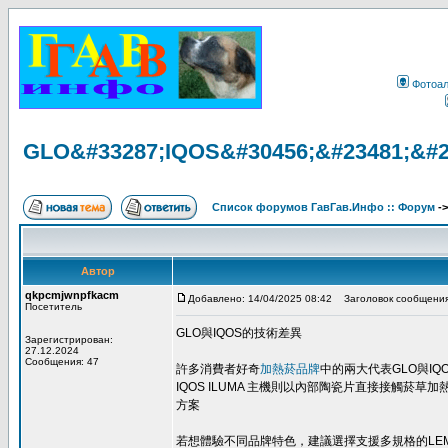
Фотоа
GLO&#33287;IQOS&#30456;&#23481;&#2
Список форумов ГавГав.Инфо :: Форум
-
Автор
qkpcmjwnpfkacm
Добавлено: 14/04/2025 08:42
Заголовок сообщения
Посетитель
GLO與IQOS的技術差異
Зарегистрирован:
27.12.2024
Сообщения: 47
許多消費者好奇
加熱菸品牌
中的兩大代表GLO與I
IQOS ILUMA 主機則以內部陶瓷片直接接觸菸
方案
若想體驗不同品牌特色，建議選擇支援多規格的LE