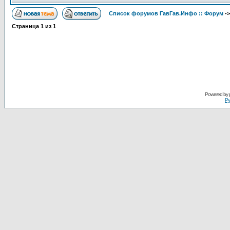
Список форумов ГавГав.Инфо :: Форум
-
Страница
1
из
1
Powered by
Ру