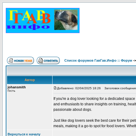
Список форумов ГавГав.Инфо :: Форум
-
Автор
johansmith
Добавлено: 02/04/2025 18:26
Заголовок сообщения
Гость
If you're a dog lover looking for a dedicated spac
and enthusiasts to share insights on training, hea
passionate about dogs.
Just like dog lovers seek the best care for their p
meals, making it a go-to spot for food lovers. Whe
Вернуться к началу