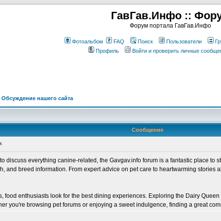
ГавГав.Инфо :: Фор
Форум портала ГавГав.Инфо
Фотоальбом
FAQ
Поиск
Пользователи
Гр
Профиль
Войти и проверить личные сообще
>
Обсуждение нашего сайта
Сообщение
:
e to discuss everything canine-related, the Gavgav.info forum is a fantastic place t
lth, and breed information. From expert advice on pet care to heartwarming stories
ets, food enthusiasts look for the best dining experiences. Exploring the Dairy Queen 
ther you're browsing pet forums or enjoying a sweet indulgence, finding a great co