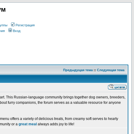
ум
уппы
Регистрация
ния
Вход
Предыдущая тема
::
Следующая тема
o start. This Russian-language community brings together dog owners, breeders,
 about furry companions, the forum serves as a valuable resource for anyone
menu offers a variety of delicious treats, from creamy soft serves to hearty
mmunity or a
great meal
always adds joy to life!