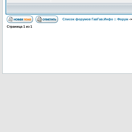
Список форумов ГавГав.Инфо :: Форум
-
Страница
1
из
1