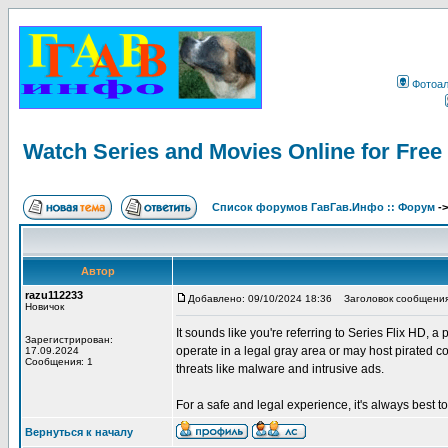
Фотоа
Watch Series and Movies Online for Free
Список форумов ГавГав.Инфо :: Форум
-
Автор
razu112233
Добавлено: 09/10/2024 18:36
Заголовок сообщения: 
Новичок
It sounds like you're referring to Series Flix HD, a
Зарегистрирован:
operate in a legal gray area or may host pirated co
17.09.2024
Сообщения: 1
threats like malware and intrusive ads.
For a safe and legal experience, it's always best 
Вернуться к началу