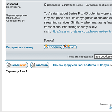
sassasrd
Добавлено: 24/10/2024 11:54
Заголовок сообщения
Посетитель
You're right about Series Flix HD potentially opera
Зарегистрирован:
they can pose risks like copyright violations and e
04.10.2024
Сообщения: 14
streaming services. Similarly, when managing finan
transactions. Prioritizing security is key!
visit :
https://sassasrd-status.co.za/how-can-i-swit
[/quote]
Вернуться к началу
Показать сообщения:
Список форумов ГавГав.Инфо :: Форум
-
Страница
1
из
1
Powered by
Ру