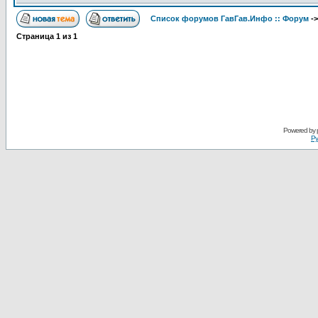
Список форумов ГавГав.Инфо :: Форум
-
Страница
1
из
1
Powered by
Ру