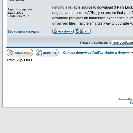
Finding a reliable source to download 3 Patti Luck
Зарегистрирован:
original and premium APKs, you ensure that your f
22.07.2025
Сообщения: 26
download provides an immersive experience, allowi
unverified files. It is the smartest way to upgrade 
Вернуться к началу
Показать сообщения:
Список форумов ГавГав.Инфо :: Форум
-
Страница
1
из
1
Powered by
Ру