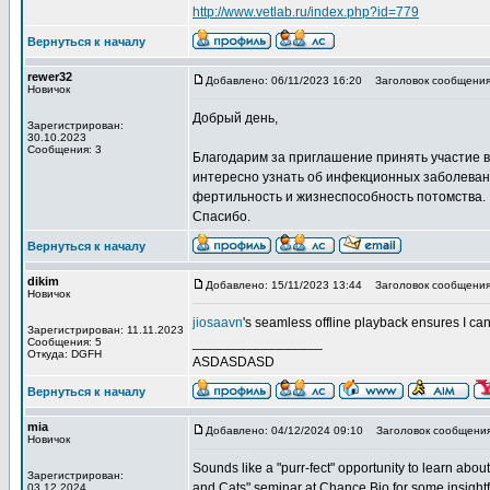
http://www.vetlab.ru/index.php?id=779
Вернуться к началу
rewer32
Добавлено: 06/11/2023 16:20
Заголовок сообщения:
Новичок
Добрый день,
Зарегистрирован:
30.10.2023
Сообщения: 3
Благодарим за приглашение принять участие в
интересно узнать об инфекционных заболевани
фертильность и жизнеспособность потомства.
Спасибо.
Вернуться к началу
dikim
Добавлено: 15/11/2023 13:44
Заголовок сообщения:
Новичок
jiosaavn
's seamless offline playback ensures I ca
Зарегистрирован: 11.11.2023
_________________
Сообщения: 5
Откуда: DGFH
ASDASDASD
Вернуться к началу
mia
Добавлено: 04/12/2024 09:10
Заголовок сообщения
Новичок
Sounds like a "purr-fect" opportunity to learn abou
Зарегистрирован:
and Cats" seminar at Chance Bio for some insightfu
03.12.2024