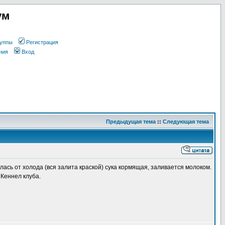
ум
уппы
Регистрация
ния
Вход
Предыдущая тема
::
Следующая тема
лась от холода (вся залита краской) сука кормящая, заливается молоком.
 Кеннел клуба.