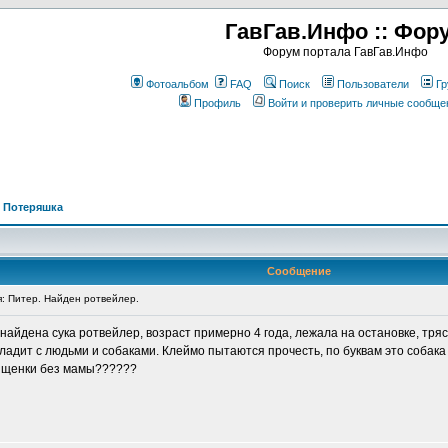
ГавГав.Инфо :: Фор
Форум портала ГавГав.Инфо
Фотоальбом
FAQ
Поиск
Пользователи
Гр
Профиль
Войти и проверить личные сообще
>
Потеряшка
Сообщение
 Питер. Найден ротвейлер.
найдена сука ротвейлер, возраст примерно 4 года, лежала на остановке, тряс
ладит с людьми и собаками. Клеймо пытаются прочесть, по буквам это собака
ее щенки без мамы??????