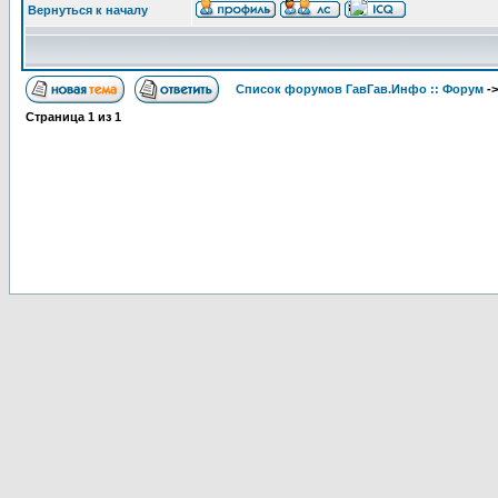
Вернуться к началу
Список форумов ГавГав.Инфо :: Форум
-
Страница
1
из
1