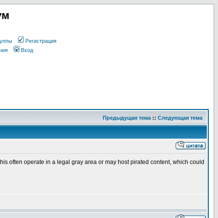
ум
уппы
Регистрация
ния
Вход
Предыдущая тема
::
Следующая тема
 this often operate in a legal gray area or may host pirated content, which could