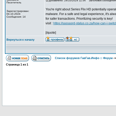
Добавлено: 24/10/2024 11:54
Заголовок сообщения
Посетитель
You're right about Series Flix HD potentially opera
Зарегистрирован:
malware. For a safe and legal experience, it's alw
04.10.2024
Сообщения: 14
for safer transactions. Prioritizing security is key!
visit :
https://sassasrd-status.co.za/how-can-i-swit
[/quote]
Вернуться к началу
Список форумов ГавГав.Инфо :: Форум
-
Страница
1
из
1