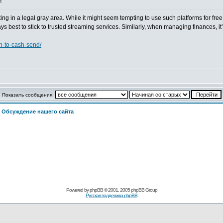
:
ting in a legal gray area. While it might seem tempting to use such platforms for fre
ays best to stick to trusted streaming services. Similarly, when managing finances, 
ch-to-cash-send/
Показать сообщения:
>
Обсуждение нашего сайта
Powered by
phpBB
© 2001, 2005 phpBB Group
Русская поддержка phpBB