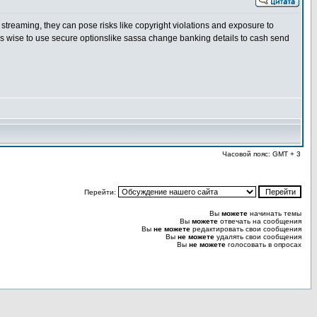
e streaming, they can pose risks like copyright violations and exposure to
it’s wise to use secure optionslike sassa change banking details to cash send
Часовой пояс: GMT + 3
Перейти:
Вы
можете
начинать темы
Вы
можете
отвечать на сообщения
Вы
не можете
редактировать свои сообщения
Вы
не можете
удалять свои сообщения
Вы
не можете
голосовать в опросах