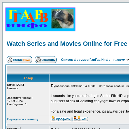
Watch Series and Movies Online for Free
Список форумов ГавГав.Инфо :: Форум
-
Автор
razu112233
Добавлено: 09/10/2024 18:36
Заголовок сообщения: 
Новичок
It sounds like you're referring to Series Flix HD, a
Зарегистрирован:
put users at risk of violating copyright laws or exp
17.09.2024
Сообщения: 1
For a safe and legal experience, it's always best 
Вернуться к началу
sassasrd