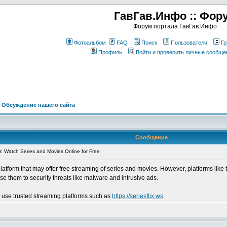
ГавГав.Инфо :: Фор
Форум портала ГавГав.Инфо
Фотоальбом
FAQ
Поиск
Пользователи
Гр
Профиль
Войти и проверить личные сообще
>
Обсуждение нашего сайта
Сообщение
Watch Series and Movies Online for Free
 platform that may offer free streaming of series and movies. However, platforms like
ose them to security threats like malware and intrusive ads.
to use trusted streaming platforms such as
https://seriesflix.ws