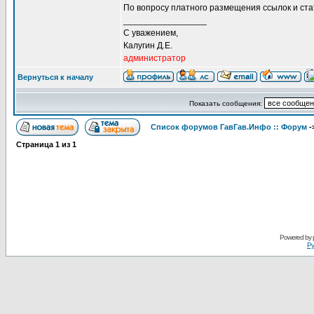
По вопросу платного размещения ссылок и ст
_________________
С уважением,
Калугин Д.Е.
администратор
Вернуться к началу
Показать сообщения:
Список форумов ГавГав.Инфо :: Форум
-
Страница
1
из
1
Powered by
Ру