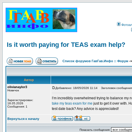
Фотоа
Is it worth paying for TEAS exam help?
Список форумов ГавГав.Инфо :: Форум
-
Автор
olivianaylor3
Добавлено: 18/05/2026 11:14
Заголовок сообщения: I
Новичок
I’m incredibly overwhelmed trying to balance my n
Зарегистрирован:
take my teas exam for me
just to get it over with. 
18.05.2026
Сообщения: 1
test date back? Any advice is appreciated!
Вернуться к началу
Показать сообщения: