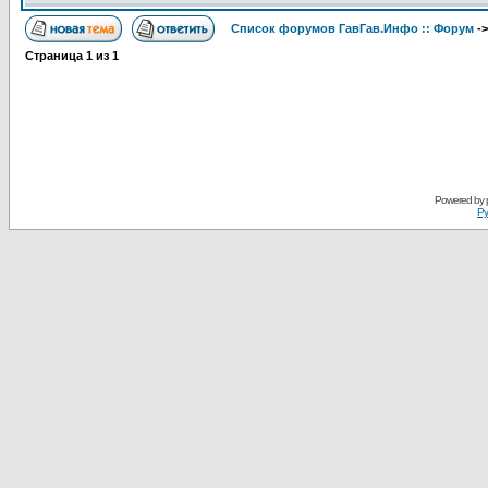
Список форумов ГавГав.Инфо :: Форум
-
Страница
1
из
1
Powered by
Ру