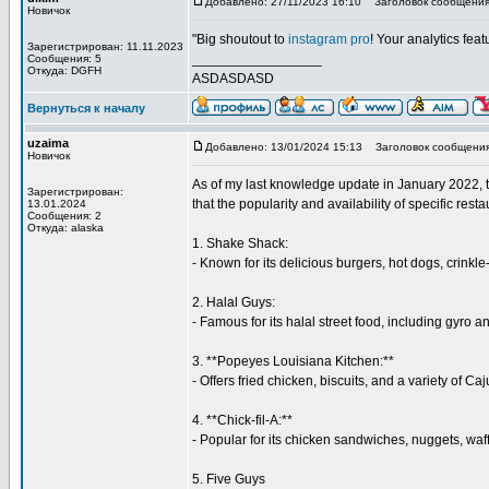
Добавлено: 27/11/2023 16:10
Заголовок сообщения: 
Новичок
"Big shoutout to
instagram pro
! Your analytics fea
Зарегистрирован: 11.11.2023
_________________
Сообщения: 5
Откуда: DGFH
ASDASDASD
Вернуться к началу
uzaima
Добавлено: 13/01/2024 15:13
Заголовок сообщения
Новичок
As of my last knowledge update in January 2022, t
Зарегистрирован:
that the popularity and availability of specific r
13.01.2024
Сообщения: 2
Откуда: alaska
1. Shake Shack:
- Known for its delicious burgers, hot dogs, crinkle
2. Halal Guys:
- Famous for its halal street food, including gyro a
3. **Popeyes Louisiana Kitchen:**
- Offers fried chicken, biscuits, and a variety of Ca
4. **Chick-fil-A:**
- Popular for its chicken sandwiches, nuggets, waff
5. Five Guys