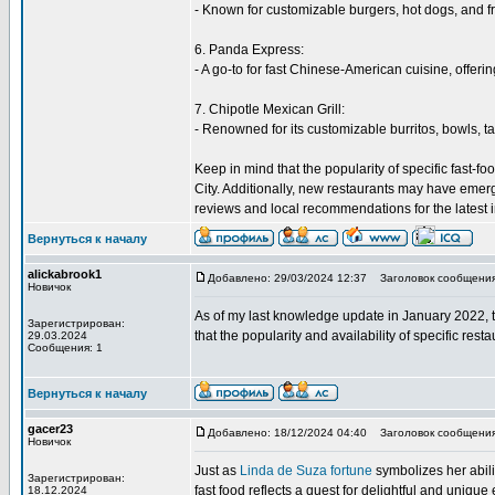
- Known for customizable burgers, hot dogs, and fre
6. Panda Express:
- A go-to for fast Chinese-American cuisine, offeri
7. Chipotle Mexican Grill:
- Renowned for its customizable burritos, bowls, ta
Keep in mind that the popularity of specific fast
City. Additionally, new restaurants may have emerge
reviews and local recommendations for the latest 
Вернуться к началу
alickabrook1
Добавлено: 29/03/2024 12:37
Заголовок сообщения: 
Новичок
As of my last knowledge update in January 2022, t
Зарегистрирован:
that the popularity and availability of specific r
29.03.2024
Сообщения: 1
Вернуться к началу
gacer23
Добавлено: 18/12/2024 04:40
Заголовок сообщения:
Новичок
Just as
Linda de Suza fortune
symbolizes her abili
Зарегистрирован:
fast food reflects a quest for delightful and unique
18.12.2024