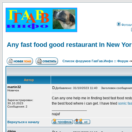
Фотоа
Any fast food good restaurant In New Yo
Список форумов ГавГав.Инфо :: Форум
-
Автор
martin32
Добавлено: 31/10/2023 11:40
Заголовок сообщения: A
Новичок
Can any one help me in finding best fast food rest
Зарегистрирован:
the best food where i can get. I have tried
sonic fas
30.10.2023
Сообщения: 2
_________________
najaf
Вернуться к началу
dikim