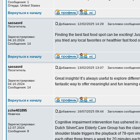
Сообщения: 1
Откуда: United States
Вернуться к началу
sassasrd
Добавлено: 12/02/2025 14:29
Заголовок сообщения: 
Посетитель
Finding the best fast food spot can be exciting! Jus
Зарегистрирован:
you tried any local favorites or healthier fast fo
04.10.2024
Сообщения: 14
Вернуться к началу
sassasrd
Добавлено: 13/02/2025 13:07
Заголовок сообщения
Посетитель
Great insights! It’s always useful to explore differe
Зарегистрирован:
fantastic way to offer meaningful and fun learning 
04.10.2024
Сообщения: 14
Вернуться к началу
zche401895
Добавлено: 16/07/2025 09:44
Заголовок сообщения: I
Новичок
Cognitive impairment intervention has ushered in 
Зарегистрирован:
Dutch SilverCare Elderly Care Group has the class
12.07.2024
Сообщения: 8
shoulder blade triggers the playback of 78-rpm viny
each other three times a week for 20 minutes eac