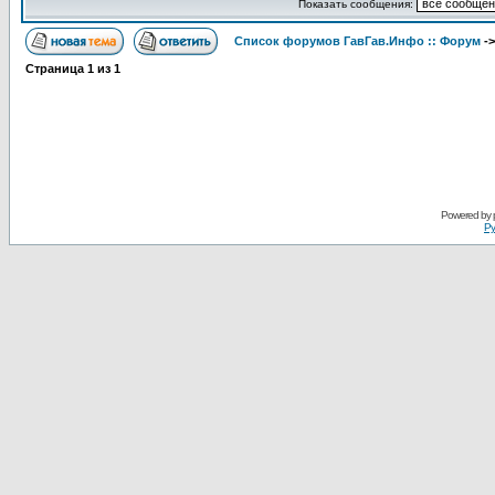
Показать сообщения:
Список форумов ГавГав.Инфо :: Форум
-
Страница
1
из
1
Powered by
Ру