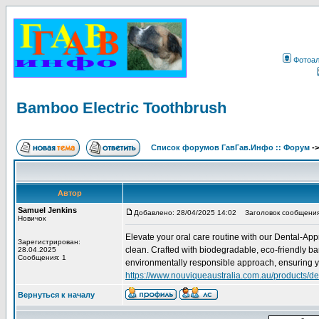
Фотоа
Bamboo Electric Toothbrush
Список форумов ГавГав.Инфо :: Форум
-
Автор
Samuel Jenkins
Добавлено: 28/04/2025 14:02
Заголовок сообщения: 
Новичок
Elevate your oral care routine with our Dental-Ap
Зарегистрирован:
clean. Crafted with biodegradable, eco-friendly b
28.04.2025
Сообщения: 1
environmentally responsible approach, ensuring yo
https://www.nouviqueaustralia.com.au/products/den
Вернуться к началу