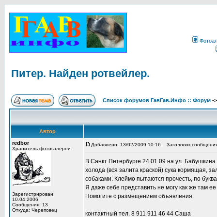
Фотоа
Питер. Найден ротвейлер.
Список форумов ГавГав.Инфо :: Форум
-
Автор
redbor
Добавлено: 13/02/2009 10:16
Заголовок сообщения:
Хранитель фотогалереи
В Санкт Петербурге 24.01.09 на ул. Бабушкина
холода (вся залита краской) сука кормящая, з
собаками. Клеймо пытаются прочесть, по буква
Я даже себе представить не могу как же там 
Зарегистрирован:
Помогите с размещением объявления.
10.04.2006
Сообщения: 13
Откуда: Череповец
контактный тел. 8 911 911 46 44 Саша