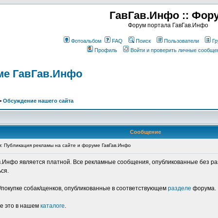
ГавГав.Инфо :: Фор
Форум портала ГавГав.Инфо
Фотоальбом
FAQ
Поиск
Пользователи
Гр
Профиль
Войти и проверить личные сообще
ме ГавГав.Инфо
>
Обсуждение нашего сайта
Сообщение
 Публикация рекламы на сайте и форуме ГавГав.Инфо
в.Инфо является платной. Все рекламные сообщения, опубликованные без ра
ся.
покупке собак/щенков, опубликованные в соответствующем
разделе
форума.
те это в нашем
каталоге
.