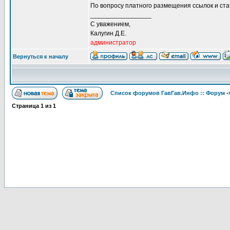
По вопросу платного размещения ссылок и ст
_________________
С уважением,
Калугин Д.Е.
администратор
Вернуться к началу
Список форумов ГавГав.Инфо :: Форум
-
Страница
1
из
1