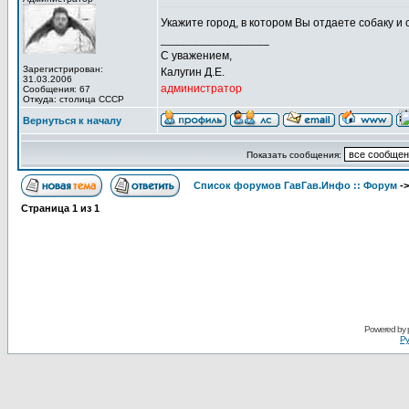
Укажите город, в котором Вы отдаете собаку и с
_________________
С уважением,
Зарегистрирован:
Калугин Д.Е.
31.03.2006
администратор
Сообщения: 67
Откуда: столица СССР
Вернуться к началу
Показать сообщения:
Список форумов ГавГав.Инфо :: Форум
-
Страница
1
из
1
Powered by
Ру