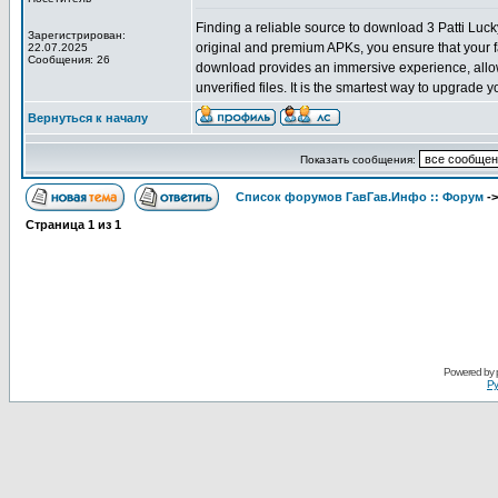
Finding a reliable source to download 3 Patti Luck
Зарегистрирован:
original and premium APKs, you ensure that your f
22.07.2025
Сообщения: 26
download provides an immersive experience, allowi
unverified files. It is the smartest way to upgrade 
Вернуться к началу
Показать сообщения:
Список форумов ГавГав.Инфо :: Форум
-
Страница
1
из
1
Powered by
Ру