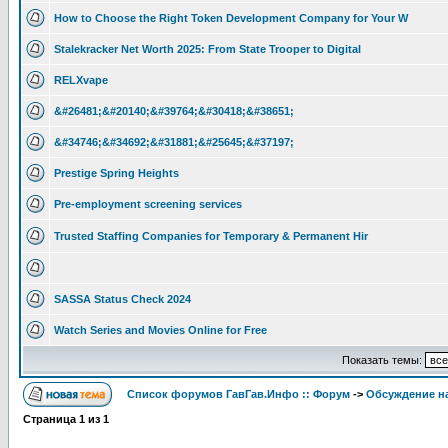
How to Choose the Right Token Development Company for Your W
Stalekracker Net Worth 2025: From State Trooper to Digital
RELXvape
&#26481;&#20140;&#39764;&#30418;&#38651;
&#34746;&#34692;&#31881;&#25645;&#37197;
Prestige Spring Heights
Pre-employment screening services
Trusted Staffing Companies for Temporary & Permanent Hir
SASSA Status Check 2024
Watch Series and Movies Online for Free
Показать темы:
Список форумов ГавГав.Инфо :: Форум
->
Обсуждение на
Страница
1
из
1