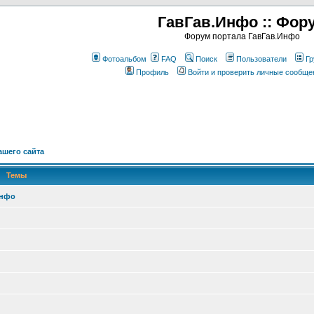
ГавГав.Инфо :: Фор
Форум портала ГавГав.Инфо
Фотоальбом
FAQ
Поиск
Пользователи
Гр
Профиль
Войти и проверить личные сообще
шего сайта
Темы
Инфо