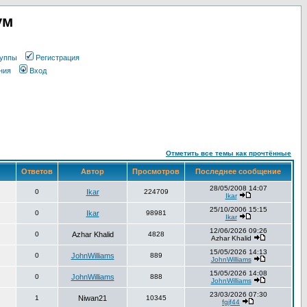
ум
уппы
Регистрация
ния
Вход
Отметить все темы как прочтённые
Ответов
Автор
Просмотров
Последнее сообщение
28/05/2008 14:07
0
Ikar
224709
Ikar
25/10/2006 15:15
0
Ikar
98981
Ikar
12/06/2026 09:26
0
Azhar Khalid
4828
Azhar Khalid
15/05/2026 14:13
0
JohnWilliams
889
JohnWilliams
15/05/2026 14:08
0
JohnWilliams
888
JohnWilliams
23/03/2026 07:30
1
Niwan21
10345
fgjf44