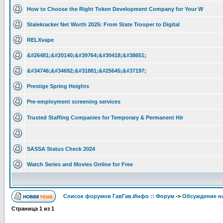
How to Choose the Right Token Development Company for Your W
Stalekracker Net Worth 2025: From State Trooper to Digital
RELXvape
&#26481;&#20140;&#39764;&#30418;&#38651;
&#34746;&#34692;&#31881;&#25645;&#37197;
Prestige Spring Heights
Pre-employment screening services
Trusted Staffing Companies for Temporary & Permanent Hir
SASSA Status Check 2024
Watch Series and Movies Online for Free
Список форумов ГавГав.Инфо :: Форум
->
Обсуждение на
Страница
1
из
1