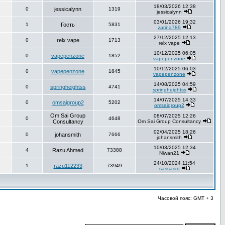
18/03/2026 12:38
0
jessicalynn
1319
jessicalynn
03/01/2026 19:32
1
Гость
5831
zarina789
27/12/2025 12:13
0
relx vape
1713
relx vape
10/12/2025 06:05
0
vapepenzone
1852
vapepenzone
10/12/2025 06:03
0
vapepenzone
1845
vapepenzone
14/08/2025 04:59
0
springheightss
4741
springheightss
14/07/2025 14:33
0
omsaigroup2
5202
omsaigroup2
Om Sai Group
08/07/2025 12:26
0
4648
Consultancy
Om Sai Group Consultancy
02/04/2025 18:26
0
johansmith
7666
johansmith
10/03/2025 12:34
4
Razu Ahmed
73388
Niwan21
24/10/2024 11:54
1
razu112233
73949
sassasrd
Часовой пояс: GMT + 3