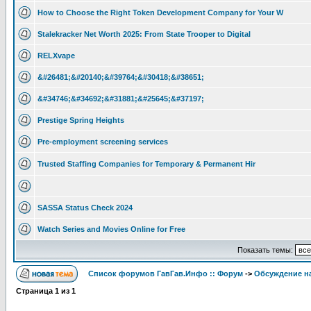
How to Choose the Right Token Development Company for Your W
Stalekracker Net Worth 2025: From State Trooper to Digital
RELXvape
&#26481;&#20140;&#39764;&#30418;&#38651;
&#34746;&#34692;&#31881;&#25645;&#37197;
Prestige Spring Heights
Pre-employment screening services
Trusted Staffing Companies for Temporary & Permanent Hir
SASSA Status Check 2024
Watch Series and Movies Online for Free
Показать темы:
Список форумов ГавГав.Инфо :: Форум
->
Обсуждение на
Страница
1
из
1