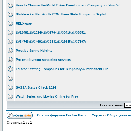
How to Choose the Right Token Development Company for Your W
Stalekracker Net Worth 2025: From State Trooper to Digital
RELXvape
&#26481;&#20140;&#39764;&#30418;&#38651;
&#34746;&#34692;&#31881;&#25645;&#37197;
Prestige Spring Heights
Pre-employment screening services
Trusted Staffing Companies for Temporary & Permanent Hir
SASSA Status Check 2024
Watch Series and Movies Online for Free
Показать темы:
Список форумов ГавГав.Инфо :: Форум
->
Обсуждение на
Страница
1
из
1