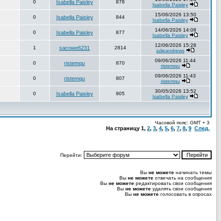
0
Isabella Paisley
878
Isabella Paisley
15/06/2026 13:50
0
Isabella Paisley
844
Isabella Paisley
14/06/2026 14:08
0
Isabella Paisley
877
Isabella Paisley
12/06/2026 15:28
1
sacowe6231
2814
julieandrews
09/06/2026 11:44
0
ristemqu
870
ristemqu
09/06/2026 11:43
0
ristemqu
807
ristemqu
30/05/2026 13:52
0
Isabella Paisley
905
Isabella Paisley
Часовой пояс: GMT + 3
На страницу
1
,
2
,
3
,
4
,
5
,
6
,
7
,
8
,
9
След.
Перейти:
Вы
не можете
начинать темы
Вы
не можете
отвечать на сообщения
Вы
не можете
редактировать свои сообщения
Вы
не можете
удалять свои сообщения
Вы
не можете
голосовать в опросах