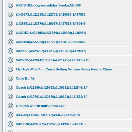
ASICS GEL-Kayano,adidas Samba,NB 550
&#40573;&#21338;&#22763;&#29017;&#27833;
&#38651;&#23376;&#29017;&#27833;&#20445;
&#21152;&#29105;&#33784;&#30340;&#36984;
&#20108;&#22238;&#27231;&#28165;&#28500;
&#28961;&#29702;&#12394;&#31105;&#29017;
&#26085;&#26412;TEREA&#21475;&#21619;&#3
Fly High With Your Crash Betting Venture Using Aviator Clone
Crow Buffie
Coach &#22899;&#29983;&#30382;&#22846;&#
Coach &#30701;&#22846;&#20108;&#21512;&#
Gridiron Otis in nulls brawl apk
&#3648;&#3585;&#3617;&#3626;&#3621;&
&#23500;&#26377;&#22825;&#19979;&#27315;