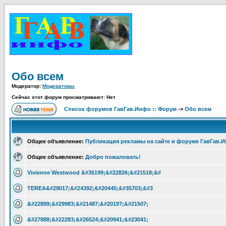
Обо всем
Модератор:
Модераторы
Сейчас этот форум просматривают: Нет
Список форумов ГавГав.Инфо :: Форум
->
Обо всем
Общее объявление:
Публикация рекламы на сайте и форуме ГавГав.
Общее объявление:
Добро пожаловать!
Vivienne Westwood &#35199;&#22826;&#21518;&#
TEREA&#29017;&#24392;&#20445;&#35703;&#3
&#22899;&#29983;&#21487;&#20197;&#21507;
&#27888;&#22283;&#26524;&#20941;&#23041;