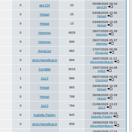
05/08/2026 09:34
0
abv134
20
abv134
03/08/2026 10:30
0
Hebatt
25
Hebatt
03/08/2026 10:29
0
Hebatt
13
Hebatt
28/07/2026 05:38
0
ristemqu
4829
ristemqu
28/07/2026 05:37
0
ristemqu
890
ristemqu
17/07/2026 06:06
0
AnnaLise
882
AnnaLise
16/07/2026 11:12
0
qkpcmjwnpfkacm
894
qkpcmjwnpfkacm
15/07/2026 04:48
1
Joshlittle
3016
fgjf44
09/07/2026 06:38
1
Jia13
886
Cronined
26/06/2026 10:29
0
Hebatt
865
Hebatt
26/06/2026 10:28
0
Hebatt
788
Hebatt
21/06/2026 13:23
0
Jia13
784
Jia13
19/06/2026 15:34
0
Isabella Paisley
845
Isabella Paisley
18/06/2026 09:21
0
qkpcmjwnpfkacm
858
qkpcmjwnpfkacm
16/06/2026 17:24