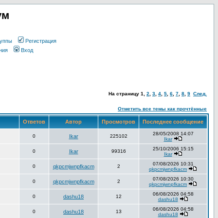
ум
уппы
Регистрация
ния
Вход
На страницу
1
,
2
,
3
,
4
,
5
,
6
,
7
,
8
,
9
След.
Отметить все темы как прочтённые
Ответов
Автор
Просмотров
Последнее сообщение
28/05/2008 14:07
0
Ikar
225102
Ikar
25/10/2006 15:15
0
Ikar
99316
Ikar
07/08/2026 10:31
0
qkpcmjwnpfkacm
2
qkpcmjwnpfkacm
07/08/2026 10:30
0
qkpcmjwnpfkacm
2
qkpcmjwnpfkacm
06/08/2026 04:58
0
dashu18
12
dashu18
06/08/2026 04:58
0
dashu18
13
dashu18