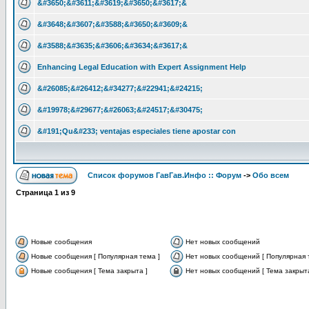
&#3650;&#3611;&#3619;&#3650;&#3617;&
&#3648;&#3607;&#3588;&#3650;&#3609;&
&#3588;&#3635;&#3606;&#3634;&#3617;&
Enhancing Legal Education with Expert Assignment Help
&#26085;&#26412;&#34277;&#22941;&#24215;
&#19978;&#29677;&#26063;&#24517;&#30475;
&#191;Qu&#233; ventajas especiales tiene apostar con
Список форумов ГавГав.Инфо :: Форум
->
Обо всем
Страница
1
из
9
Новые сообщения
Нет новых сообщений
Новые сообщения [ Популярная тема ]
Нет новых сообщений [ Популярная 
Новые сообщения [ Тема закрыта ]
Нет новых сообщений [ Тема закрыта