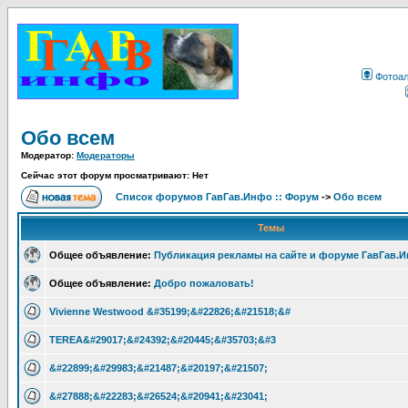
Фотоа
Обо всем
Модератор:
Модераторы
Сейчас этот форум просматривают: Нет
Список форумов ГавГав.Инфо :: Форум
->
Обо всем
Темы
Общее объявление:
Публикация рекламы на сайте и форуме ГавГав.
Общее объявление:
Добро пожаловать!
Vivienne Westwood &#35199;&#22826;&#21518;&#
TEREA&#29017;&#24392;&#20445;&#35703;&#3
&#22899;&#29983;&#21487;&#20197;&#21507;
&#27888;&#22283;&#26524;&#20941;&#23041;