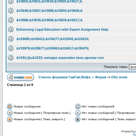
&#3650;&#3611;&#3619;&#3650;&#3617;&
&#3648;&#3607;&#3588;&#3650;&#3609;&
&#3588;&#3635;&#3606;&#3634;&#3617;&
Enhancing Legal Education with Expert Assignment Help
&#26085;&#26412;&#34277;&#22941;&#24215;
&#19978;&#29677;&#26063;&#24517;&#30475;
&#191;Qu&#233; ventajas especiales tiene apostar con
Показать темы:
Список форумов ГавГав.Инфо :: Форум
->
Обо всем
Страница
1
из
9
Новые сообщения
Нет новых сообщений
Новые сообщения [ Популярная тема ]
Нет новых сообщений [ Популярная 
Новые сообщения [ Тема закрыта ]
Нет новых сообщений [ Тема закрыта
Powered by
Ру