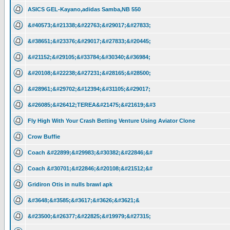
ASICS GEL-Kayano,adidas Samba,NB 550
&#40573;&#21338;&#22763;&#29017;&#27833;
&#38651;&#23376;&#29017;&#27833;&#20445;
&#21152;&#29105;&#33784;&#30340;&#36984;
&#20108;&#22238;&#27231;&#28165;&#28500;
&#28961;&#29702;&#12394;&#31105;&#29017;
&#26085;&#26412;TEREA&#21475;&#21619;&#3
Fly High With Your Crash Betting Venture Using Aviator Clone
Crow Buffie
Coach &#22899;&#29983;&#30382;&#22846;&#
Coach &#30701;&#22846;&#20108;&#21512;&#
Gridiron Otis in nulls brawl apk
&#3648;&#3585;&#3617;&#3626;&#3621;&
&#23500;&#26377;&#22825;&#19979;&#27315;