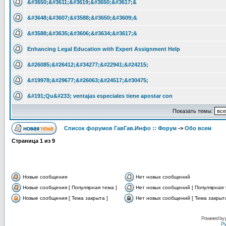
&#3650;&#3611;&#3619;&#3650;&#3617;&
&#3648;&#3607;&#3588;&#3650;&#3609;&
&#3588;&#3635;&#3606;&#3634;&#3617;&
Enhancing Legal Education with Expert Assignment Help
&#26085;&#26412;&#34277;&#22941;&#24215;
&#19978;&#29677;&#26063;&#24517;&#30475;
&#191;Qu&#233; ventajas especiales tiene apostar con
Показать темы:
Список форумов ГавГав.Инфо :: Форум
->
Обо всем
Страница
1
из
9
Новые сообщения
Нет новых сообщений
Новые сообщения [ Популярная тема ]
Нет новых сообщений [ Популярная 
Новые сообщения [ Тема закрыта ]
Нет новых сообщений [ Тема закрыта
Powered by
Ру