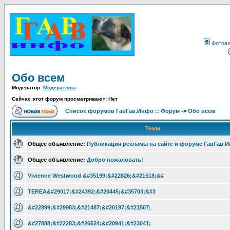
Фотоа
Обо всем
Модератор:
Модераторы
Сейчас этот форум просматривают: Нет
Список форумов ГавГав.Инфо :: Форум
->
Обо всем
Темы
Общее объявление:
Публикация рекламы на сайте и форуме ГавГав.
Общее объявление:
Добро пожаловать!
Vivienne Westwood &#35199;&#22826;&#21518;&#
TEREA&#29017;&#24392;&#20445;&#35703;&#3
&#22899;&#29983;&#21487;&#20197;&#21507;
&#27888;&#22283;&#26524;&#20941;&#23041;