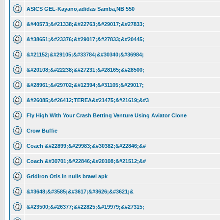
ASICS GEL-Kayano,adidas Samba,NB 550
&#40573;&#21338;&#22763;&#29017;&#27833;
&#38651;&#23376;&#29017;&#27833;&#20445;
&#21152;&#29105;&#33784;&#30340;&#36984;
&#20108;&#22238;&#27231;&#28165;&#28500;
&#28961;&#29702;&#12394;&#31105;&#29017;
&#26085;&#26412;TEREA&#21475;&#21619;&#3
Fly High With Your Crash Betting Venture Using Aviator Clone
Crow Buffie
Coach &#22899;&#29983;&#30382;&#22846;&#
Coach &#30701;&#22846;&#20108;&#21512;&#
Gridiron Otis in nulls brawl apk
&#3648;&#3585;&#3617;&#3626;&#3621;&
&#23500;&#26377;&#22825;&#19979;&#27315;