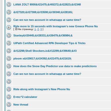
LANA ZOLT 8000&#21475;&#65372;&#22823;&#2348
&#27320;&#27308;&#33590;&#30340;&#28165;
Can we run two account in whatsapp at same time?
Ride more in 15 seconds with Instagram's new Greece Phone Nu
[
На страницу:
1
,
2
,
3
]
Stanley&#20445;&#28331;&#26479;&#36984;&
UiPath Certified Advanced RPA Developer Tips & Tricks
&#12298;Shell Shockers.io&#12299;&#39640;&#3
ploom x&#29017;&#24392;&#21475;&#21619;
How does the Snow Day Predictor use data to make predictions
Can we run two account in whatsapp at same time?
Ride along with Instagram's New Phone Nu
E=mc^2 calculator
New thread