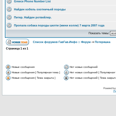
Greece Phone Number List
Найден кобель охотничьей породы
Питер. Найден ротвейлер.
Пропала собака породы шелти (мини колли) 7 марта 2007 года
Показать темы:
Список форумов ГавГав.Инфо :: Форум
->
Потеряшка
Страница
1
из
1
Новые сообщения
Нет новых сообщений
Новые сообщения [ Популярная тема ]
Нет новых сообщений [ Популярная 
Новые сообщения [ Тема закрыта ]
Нет новых сообщений [ Тема закрыта
Powered by
Ру