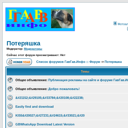
Фотоа
Потеряшка
Модератор:
Модераторы
Сейчас этот форум просматривают: Нет
Список форумов ГавГав.Инфо :: Форум
->
Потеряшка
Темы
Общее объявление:
Публикация рекламы на сайте и форуме ГавГав.
Общее объявление:
Добро пожаловать!
&#21152;&#29105;&#33784;&#20108;&#22238;
Easily find and download
KIS5&#20027;&#27231;&#24615;&#33021;&#20
GBWhatsApp Download Latest Version