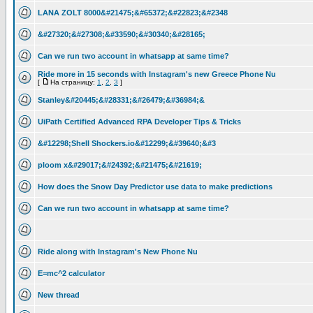
LANA ZOLT 8000&#21475;&#65372;&#22823;&#2348
&#27320;&#27308;&#33590;&#30340;&#28165;
Can we run two account in whatsapp at same time?
Ride more in 15 seconds with Instagram's new Greece Phone Nu
[
На страницу:
1
,
2
,
3
]
Stanley&#20445;&#28331;&#26479;&#36984;&
UiPath Certified Advanced RPA Developer Tips & Tricks
&#12298;Shell Shockers.io&#12299;&#39640;&#3
ploom x&#29017;&#24392;&#21475;&#21619;
How does the Snow Day Predictor use data to make predictions
Can we run two account in whatsapp at same time?
Ride along with Instagram's New Phone Nu
E=mc^2 calculator
New thread