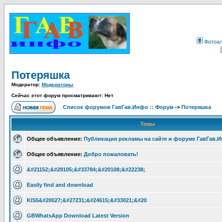
Фотоа
Потеряшка
Модератор:
Модераторы
Сейчас этот форум просматривают: Нет
Список форумов ГавГав.Инфо :: Форум
->
Потеряшка
Темы
Общее объявление:
Публикация рекламы на сайте и форуме ГавГав.
Общее объявление:
Добро пожаловать!
&#21152;&#29105;&#33784;&#20108;&#22238;
Easily find and download
KIS5&#20027;&#27231;&#24615;&#33021;&#20
GBWhatsApp Download Latest Version