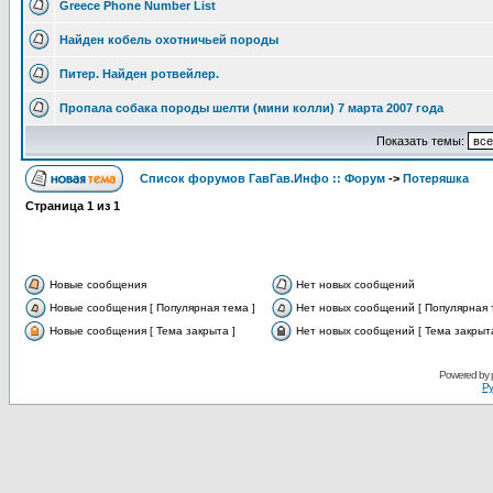
Greece Phone Number List
Найден кобель охотничьей породы
Питер. Найден ротвейлер.
Пропала собака породы шелти (мини колли) 7 марта 2007 года
Показать темы:
Список форумов ГавГав.Инфо :: Форум
->
Потеряшка
Страница
1
из
1
Новые сообщения
Нет новых сообщений
Новые сообщения [ Популярная тема ]
Нет новых сообщений [ Популярная 
Новые сообщения [ Тема закрыта ]
Нет новых сообщений [ Тема закрыта
Powered by
Ру