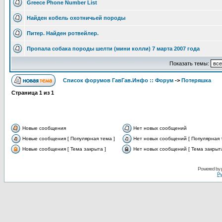
Greece Phone Number List
Найден кобель охотничьей породы
Питер. Найден ротвейлер.
Пропала собака породы шелти (мини колли) 7 марта 2007 года
Показать темы:
Список форумов ГавГав.Инфо :: Форум
->
Потеряшка
Страница
1
из
1
Новые сообщения
Нет новых сообщений
Новые сообщения [ Популярная тема ]
Нет новых сообщений [ Популярная 
Новые сообщения [ Тема закрыта ]
Нет новых сообщений [ Тема закрыта
Powered by
Ру