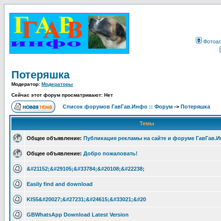
Фотоа
Потеряшка
Модератор:
Модераторы
Сейчас этот форум просматривают: Нет
Список форумов ГавГав.Инфо :: Форум
->
Потеряшка
Темы
Общее объявление:
Публикация рекламы на сайте и форуме ГавГав.
Общее объявление:
Добро пожаловать!
&#21152;&#29105;&#33784;&#20108;&#22238;
Easily find and download
KIS5&#20027;&#27231;&#24615;&#33021;&#20
GBWhatsApp Download Latest Version