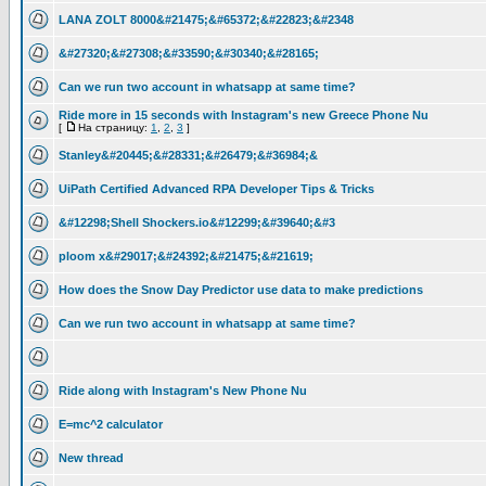
LANA ZOLT 8000&#21475;&#65372;&#22823;&#2348
&#27320;&#27308;&#33590;&#30340;&#28165;
Can we run two account in whatsapp at same time?
Ride more in 15 seconds with Instagram's new Greece Phone Nu
[
На страницу:
1
,
2
,
3
]
Stanley&#20445;&#28331;&#26479;&#36984;&
UiPath Certified Advanced RPA Developer Tips & Tricks
&#12298;Shell Shockers.io&#12299;&#39640;&#3
ploom x&#29017;&#24392;&#21475;&#21619;
How does the Snow Day Predictor use data to make predictions
Can we run two account in whatsapp at same time?
Ride along with Instagram's New Phone Nu
E=mc^2 calculator
New thread