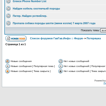
Greece Phone Number List
Найден кобель охотничьей породы
Питер. Найден ротвейлер.
Пропала собака породы шелти (мини колли) 7 марта 2007 года
Показать темы:
Список форумов ГавГав.Инфо :: Форум
->
Потеряшка
Страница
1
из
1
Новые сообщения
Нет новых сообщений
Новые сообщения [ Популярная тема ]
Нет новых сообщений [ Популярная 
Новые сообщения [ Тема закрыта ]
Нет новых сообщений [ Тема закрыта
Powered by
Ру