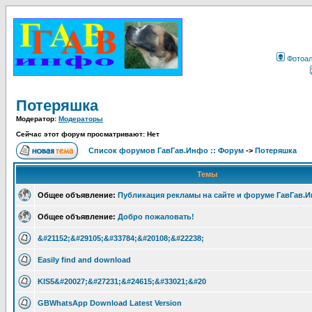
Фотоа
Потеряшка
Модератор:
Модераторы
Сейчас этот форум просматривают: Нет
Список форумов ГавГав.Инфо :: Форум
->
Потеряшка
Темы
Общее объявление:
Публикация рекламы на сайте и форуме ГавГав.
Общее объявление:
Добро пожаловать!
&#21152;&#29105;&#33784;&#20108;&#22238;
Easily find and download
KIS5&#20027;&#27231;&#24615;&#33021;&#20
GBWhatsApp Download Latest Version