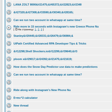
LANA ZOLT 8000&#21475;&#65372;&#22823;&#2348
&#27320;&#27308;&#33590;&#30340;&#28165;
Can we run two account in whatsapp at same time?
Ride more in 15 seconds with Instagram's new Greece Phone Nu
[
На страницу:
1
,
2
,
3
]
Stanley&#20445;&#28331;&#26479;&#36984;&
UiPath Certified Advanced RPA Developer Tips & Tricks
&#12298;Shell Shockers.io&#12299;&#39640;&#3
ploom x&#29017;&#24392;&#21475;&#21619;
How does the Snow Day Predictor use data to make predictions
Can we run two account in whatsapp at same time?
Ride along with Instagram's New Phone Nu
E=mc^2 calculator
New thread